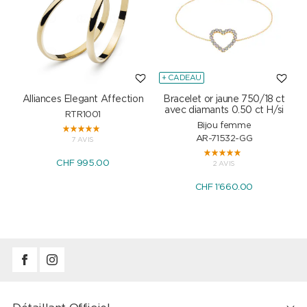
+ CADEAU
Alliances Elegant Affection
Bracelet or jaune 750/18 ct
P
avec diamants 0.50 ct H/si
RTR1001
Bijou femme
AR-71532-GG
7 AVIS
CHF 995.00
2 AVIS
CHF 1'660.00