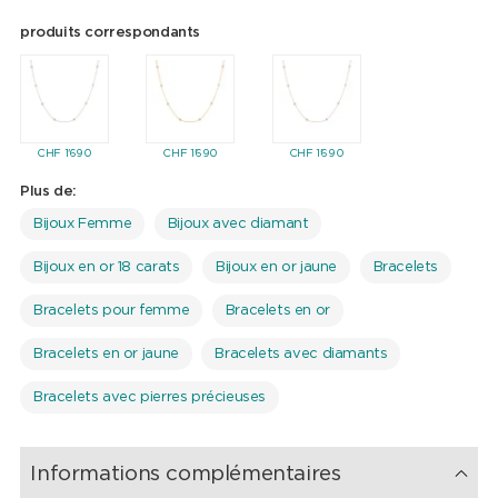
produits correspondants
CHF
1'690
CHF
1'690
CHF
1'690
Plus de:
Bijoux Femme
Bijoux avec diamant
Bijoux en or 18 carats
Bijoux en or jaune
Bracelets
Bracelets pour femme
Bracelets en or
Bracelets en or jaune
Bracelets avec diamants
Bracelets avec pierres précieuses
Informations complémentaires