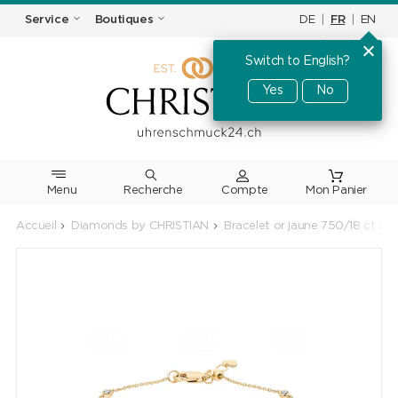
DE
|
FR
|
EN
Service
Boutiques
Switch to English?
Yes
No
Menu
Recherche
Accueil
Diamonds by CHRISTIAN
Bracelet or jaune 750/18 ct av