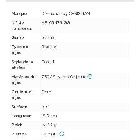
Marque
Diamonds by CHRISTIAN
N ° de
AR-69476-GG
référence
Genre
femme
Type de
Bracelet
bijou
Style de la
Forçat
chaîne
Matériau du
750/18 carats Or jaune
bijou
Couleur du
Doré
bijou
Surface
poli
Longueur
18.0 cm
Poids
ca. 1.2 g
Pierres
Diamant