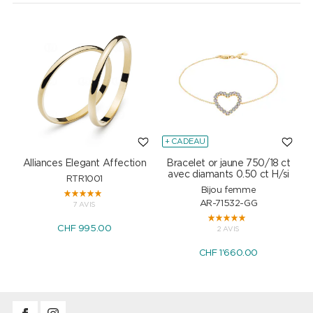
+ CADEAU
Alliances Elegant Affection
Bracelet or jaune 750/18 ct
P
avec diamants 0.50 ct H/si
RTR1001
Bijou femme
AR-71532-GG
7 AVIS
CHF 995.00
2 AVIS
CHF 1'660.00