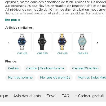
optimale, même dans des conditions de faible luminosité. Ce modèl
aux exigences les plus élevées en matière de fonctionnalité et de de
À l’intérieur de ce modèle de 40 mm de diamètre bat un mouvemen
fiable, garantissant précision et praticité au quotidien. Son boîtier o
optimal, tandis que les caractéristiques éprouvées du concept DS 
lire plus »
sécurité – notamment un fond de boîtier vissé ainsi qu’une couronne
protégée – assurent une étanchéité jusqu’à 300 mètres.
Articles similaires :
CHF
425
CHF
395
CHF
465
CHF
495
CHF
42
Plus de:
Certina
Certina | Montres Homme
Certina DS Action
Montres homme
Montres de plongée
Montres Swiss Ma
rque
Avis des clients
Envoi
FAQ
+ Cadeau gratuit