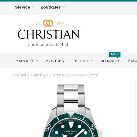
Service
Boutiques
NEW
MARQUES
MONTRES
BIJOUX
ALLIANCES
BAGU
Accueil
Certina
Certina DS Action 40mm