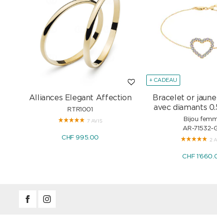
+ CADEAU
Alliances Elegant Affection
Bracelet or jaune
avec diamants 0.
RTR1001
Bijou fem
7 AVIS
AR-71532-
CHF 995.00
2 
CHF 1'660.