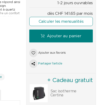
e répond ainsi
1-2 jours ouvrables
sign.
t à quartz
dès
CHF
141.65
par mois
ffre un confort
de double
 vissée et
Calculer les mensualités
Ajouter au panier
Ajouter aux favoris
5
Partager l'article
de
+ Cadeau gratuit
Sac isotherme
Certina