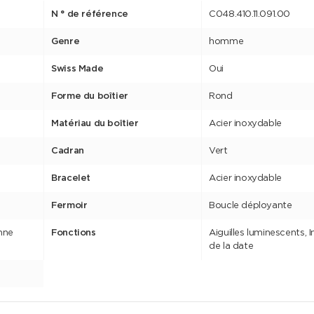
N ° de référence
C048.410.11.091.00
Genre
homme
Swiss Made
Oui
Forme du boîtier
Rond
Matériau du boîtier
Acier inoxydable
Cadran
Vert
Bracelet
Acier inoxydable
Fermoir
Boucle déployante
nne
Fonctions
Aiguilles luminescents, I
de la date