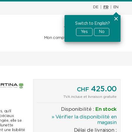
DE
|
FR
|
EN
Switch to English?
Panier d'achat
CHF
0.00
Yes
No
Mon compte
Favoris
Se connecter
425.00
CHF
TVA incluse et livraison gratuite
Disponibilité :
En stock
, qu'il
péciaux.
» Vérifier la disponibilité en
ngée, elle se
magasin
 lunette
Délai de livraison :
une lisibilité