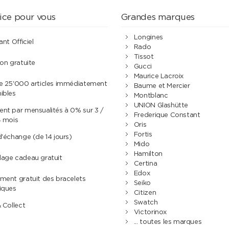
ice pour vous
Grandes marques
Longines
ant Officiel
Rado
Tissot
son gratuite
Gucci
Maurice Lacroix
de 25'000 articles immédiatement
Baume et Mercier
ibles
Montblanc
UNION Glashütte
nt par mensualités à 0% sur 3 /
Frederique Constant
4 mois
Oris
Fortis
d'échange (de 14 jours)
Mido
Hamilton
lage cadeau gratuit
Certina
Edox
ment gratuit des bracelets
Seiko
iques
Citizen
Swatch
& Collect
Victorinox
... toutes les marques