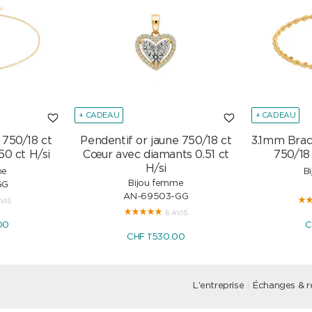
+ CADEAU
+ CADEAU
 750/18 ct
Pendentif or jaune 750/18 ct
3.1mm Brac
50 ct H/si
Cœur avec diamants 0.51 ct
750/18
H/si
me
B
Bijou femme
GG
AN-69503-GG
AVIS
6 AVIS
00
C
CHF 1'530.00
L'entreprise
Échanges & r