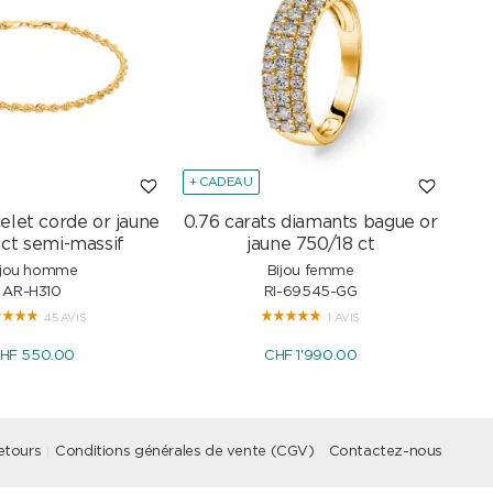
+ CADEAU
+ C
elet corde or jaune
0.76 carats diamants bague or
Col
 ct semi-massif
jaune 750/18 ct
ijou homme
Bijou femme
AR-H310
RI-69545-GG
45 AVIS
1 AVIS
HF 550.00
CHF 1'990.00
etours
Conditions générales de vente (CGV)
Contactez-nous