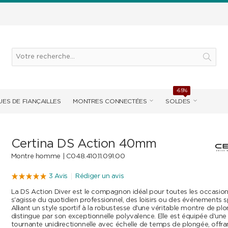
-65%
ES DE FIANÇAILLES
MONTRES CONNECTÉES
SOLDES
Certina DS Action 40mm
Montre homme |
C048.410.11.091.00
3 Avis
Rédiger un avis
La DS Action Diver est le compagnon idéal pour toutes les occasions
s'agisse du quotidien professionnel, des loisirs ou des événements s
Alliant un style sportif à la robustesse d'une véritable montre de plo
distingue par son exceptionnelle polyvalence. Elle est équipée d'une
tournante unidirectionnelle avec échelle de temps de plongée, offrant 