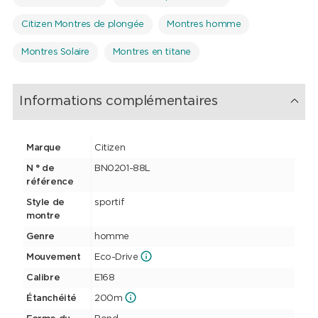
voyageurs exigeants et les amateurs de montres de haute
qualité. Doté de nombreuses fonctions, il ne laisse rien à désirer!
Citizen Montres de plongée
Montres homme
Traduit avec www.DeepL.com/Translator
Montres Solaire
Montres en titane
Informations complémentaires
Marque
Citizen
N ° de
BN0201-88L
référence
Style de
sportif
montre
Genre
homme
Mouvement
Eco-Drive
Calibre
E168
Étanchéité
200m