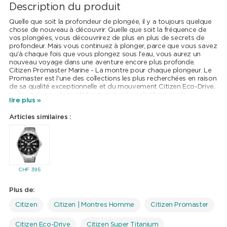
Description du produit
Quelle que soit la profondeur de plongée, il y a toujours quelque
chose de nouveau à découvrir. Quelle que soit la fréquence de
vos plongées, vous découvrirez de plus en plus de secrets de
profondeur. Mais vous continuez à plonger, parce que vous savez
qu'à chaque fois que vous plongez sous l'eau, vous aurez un
nouveau voyage dans une aventure encore plus profonde.
Citizen Promaster Marine - La montre pour chaque plongeur. Le
Promaster est l'une des collections les plus recherchées en raison
de sa qualité exceptionnelle et du mouvement Citizen Eco-Drive.
Le haut niveau de qualité est souligné par l'utilisation de
lire plus »
matériaux de haute qualité. Pour pouvoir porter le nom de
"Diver", le modèle doit répondre aux exigences strictes des
Articles similaires :
montres de plongée. Il s'agit de la résistance à la compression et
de la lisibilité sous l'eau. Avec la certification IOS 6425, le
Promaster Marine, avec sa résistance à l'eau de 20 bars (200m)
et ses mains et indicateurs surdimensionnés, qui assurent une
parfaite lisibilité pendant la plongée, prouve qu'il mérite sans
aucun doute le nom de "Diver". En 1976, Citizen a inventé la
première montre à quartz analogique à lumière du monde qui
CHF
395
utilise la lumière comme source d'énergie. Cette technologie,
maintenant connue sous le nom d'Eco-Drive, génère de l'énergie
Plus de:
à partir de n'importe quel type de source lumineuse - même à
faible luminosité - et permet aux horloges de fonctionner sans
Citizen
Citizen | Montres Homme
Citizen Promaster
avoir à changer la pile. Le mouvement Eco-Drive a une incroyable
réserve de puissance noire de deux ans lorsqu'il est
complètement chargé ! Un garde-temps fonctionnel pour les
Citizen Eco-Drive
Citizen Super Titanium