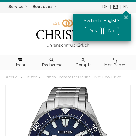
DE
|
FR
|
EN
Service
Boutiques
Switch to English?
Yes
No
Menu
Recherche
Accueil
Citizen
Citizen Promaster Marine Diver Eco-Drive