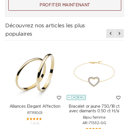
PROFITER MAINTENANT
Découvrez nos articles les plus
populaires
+ CADEAU
Alliances Elegant Affection
Bracelet or jaune 750/18 ct
P
avec diamants 0.50 ct H/si
RTR1001
Bijou femme
AR-71532-GG
7 AVIS