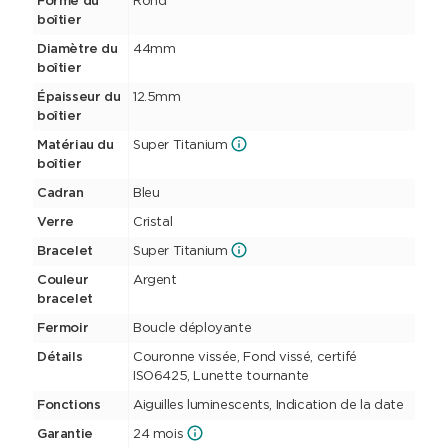
Forme du
Rond
boîtier
Diamètre du
44mm
boîtier
Épaisseur du
12.5mm
boîtier
Matériau du
Super Titanium
boîtier
Cadran
Bleu
Verre
Cristal
Bracelet
Super Titanium
Couleur
Argent
bracelet
Fermoir
Boucle déployante
Détails
Couronne vissée, Fond vissé, certifé
ISO6425, Lunette tournante
Fonctions
Aiguilles luminescents, Indication de la date
Garantie
24 mois