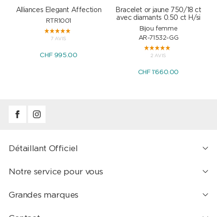
Alliances Elegant Affection
Bracelet or jaune 750/18 ct
P
avec diamants 0.50 ct H/si
RTR1001
Bijou femme
AR-71532-GG
7 AVIS
CHF 995.00
2 AVIS
CHF 1'660.00
Détaillant Officiel
Notre service pour vous
Grandes marques