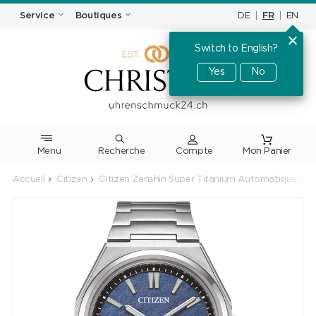
DE
|
FR
|
EN
Service
Boutiques
Switch to English?
Yes
No
Menu
Recherche
Accueil
Citizen
Citizen Zenshin Super Titanium Automatique Pet