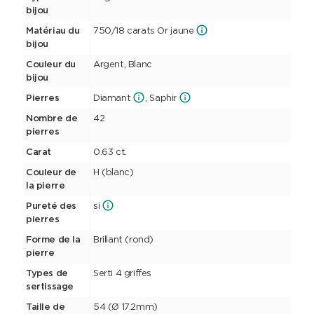
bijou
Matériau du
750/18 carats Or jaune
bijou
Couleur du
Argent, Blanc
bijou
Pierres
Diamant
, Saphir
Nombre de
42
pierres
Carat
0.63 ct.
Couleur de
H (blanc)
la pierre
Pureté des
si
pierres
Forme de la
Brillant (rond)
pierre
Types de
Serti 4 griffes
sertissage
Taille de
54 (Ø 17.2mm)