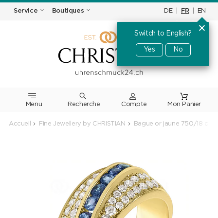
DE
|
FR
|
EN
Service
Boutiques
Switch to English?
Yes
No
Menu
Recherche
Accueil
Fine Jewellery by CHRISTIAN
Bague or jaune 750/18 ct av