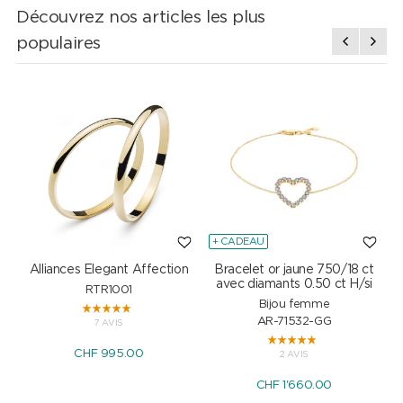
Découvrez nos articles les plus
populaires
+ CADEAU
Alliances Elegant Affection
Bracelet or jaune 750/18 ct
P
avec diamants 0.50 ct H/si
RTR1001
Bijou femme
AR-71532-GG
7 AVIS
CHF 995.00
2 AVIS
CHF 1'660.00