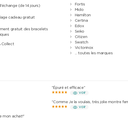
Fortis
d'échange (de 14 jours)
Mido
Hamilton
lage cadeau gratuit
Certina
Edox
ment gratuit des bracelets
Seiko
iques
Citizen
Swatch
& Collect
Victorinox
... toutes les marques
"Épuré et efficace"
voir
"Comme Je la voulais, très jolie montre f
voir
de mon achat!"