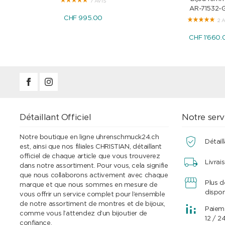
7 AVIS
AR-71532-
CHF 995.00
2 
CHF 1'660.
Détaillant Officiel
Notre serv
Notre boutique en ligne uhrenschmuck24.ch
Détaill
est, ainsi que nos filiales CHRISTIAN, détaillant
officiel de chaque article que vous trouverez
Livrai
dans notre assortiment. Pour vous, cela signifie
que nous collaborons activement avec chaque
Plus 
marque et que nous sommes en mesure de
dispon
vous offrir un service complet pour l’ensemble
de notre assortiment de montres et de bijoux,
Paieme
comme vous l’attendez d’un bijoutier de
12 / 2
confiance.