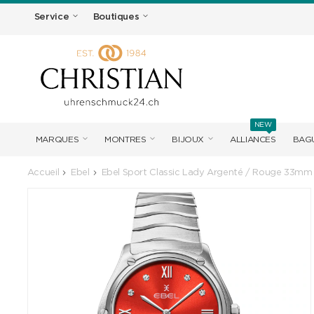
Service
Boutiques
NEW
MARQUES
MONTRES
BIJOUX
ALLIANCES
BAGU
Accueil
Ebel
Ebel Sport Classic Lady Argenté / Rouge 33mm