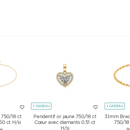
+ CADEAU
+ CADEAU
 750/18 ct
Pendentif or jaune 750/18 ct
3.1mm Brac
50 ct H/si
Cœur avec diamants 0.51 ct
750/18
H/si
me
B