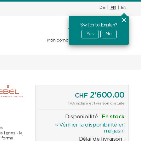
DE
|
FR
|
EN
Switch to English?
Panier d'achat
CHF
0.00
Yes
No
Mon compte
Favoris
Se connecter
2'600.00
CHF
TVA incluse et livraison gratuite
Disponibilité :
En stock
» Vérifier la disponibilité en
es
magasin
 lignes - le
a forme
Délai de livraison :