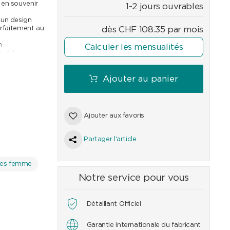
 en souvenir
1-2 jours ouvrables
 un design
arfaitement au
dès
CHF
108.35
par mois
n
Calculer les mensualités
, qui
us élégantes.
que et est un
ntre la
Ajouter au panier
Ajouter aux favoris
00
CHF
5'100
CHF
3'400
CHF
2'300
CHF
4'500
CHF
2'600
Partager l'article
res femme
Notre service pour vous
Détaillant Officiel
Garantie internationale du fabricant