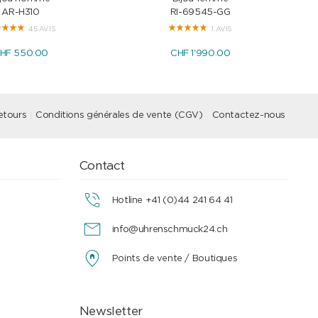
AR-H310
RI-69545-GG
45 AVIS
1 AVIS
HF 550.00
CHF 1'990.00
etours
Conditions générales de vente (CGV)
Contactez-nous
Contact
Hotline +41 (0)44 241 64 41
info@uhrenschmuck24.ch
Points de vente / Boutiques
Newsletter