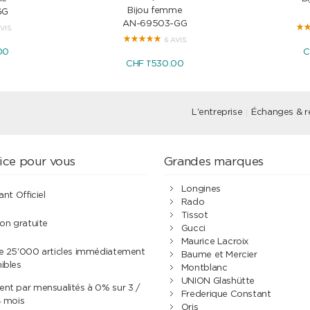
Bijou femme
GG
AN-69503-GG
AVIS
6 AVIS
00
C
CHF 1'530.00
L'entreprise
Échanges & r
ice pour vous
Grandes marques
Longines
ant Officiel
Rado
Tissot
son gratuite
Gucci
Maurice Lacroix
de 25'000 articles immédiatement
Baume et Mercier
ibles
Montblanc
UNION Glashütte
nt par mensualités à 0% sur 3 /
Frederique Constant
4 mois
Oris