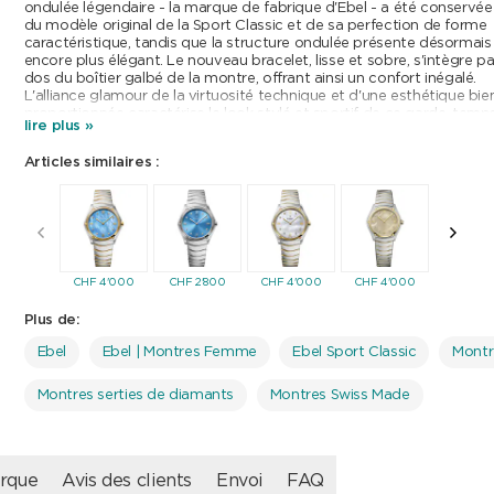
ondulée légendaire - la marque de fabrique d'Ebel - a été conservée
du modèle original de la Sport Classic et de sa perfection de forme
caractéristique, tandis que la structure ondulée présente désormais
encore plus élégant. Le nouveau bracelet, lisse et sobre, s'intègre p
dos du boîtier galbé de la montre, offrant ainsi un confort inégalé.
L'alliance glamour de la virtuosité technique et d'une esthétique bie
proportionnée caractérise le look stylé et sportif de ce garde-temps
lire plus »
s'accorde aussi bien avec des tenues actives qu'avec des tenues pl
L'Ebel Sport Classic capture parfaitement la quintessence de la mar
Articles similaires :
autre exemple de ces créations qui naissent lorsque la beauté renco
fonctionnalité.
CHF
4'000
CHF
2'800
CHF
4'000
CHF
4'000
CHF
4'5
Plus de:
Ebel
Ebel | Montres Femme
Ebel Sport Classic
Mont
Montres serties de diamants
Montres Swiss Made
rque
Avis des clients
Envoi
FAQ