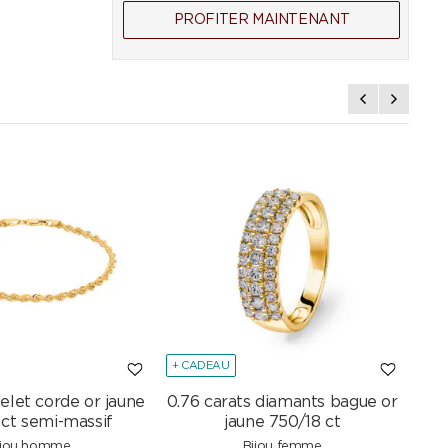
PROFITER MAINTENANT
+ CADEAU
+ C
elet corde or jaune
0.76 carats diamants bague or
Col
 ct semi-massif
jaune 750/18 ct
ijou homme
Bijou femme