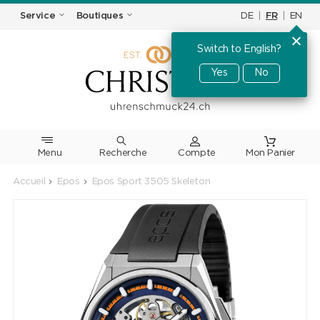
DE
|
FR
|
EN
Service
Boutiques
Switch to English?
Yes
No
Menu
Recherche
Accueil
Epos
Epos Sport 3505 Skeleton