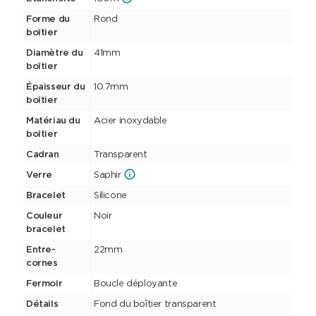
Forme du
Rond
boîtier
Diamètre du
41mm
boîtier
Épaisseur du
10.7mm
boîtier
Matériau du
Acier inoxydable
boîtier
Cadran
Transparent
Verre
Saphir
Bracelet
Silicone
Couleur
Noir
bracelet
Entre-
22mm
cornes
Fermoir
Boucle déployante
Détails
Fond du boîtier transparent