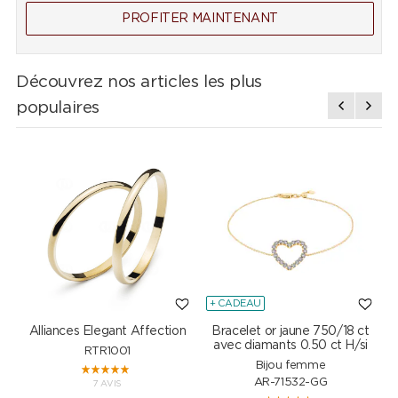
PROFITER MAINTENANT
Découvrez nos articles les plus
populaires
+ CADEAU
Alliances Elegant Affection
Bracelet or jaune 750/18 ct
P
avec diamants 0.50 ct H/si
RTR1001
Bijou femme
AR-71532-GG
7 AVIS