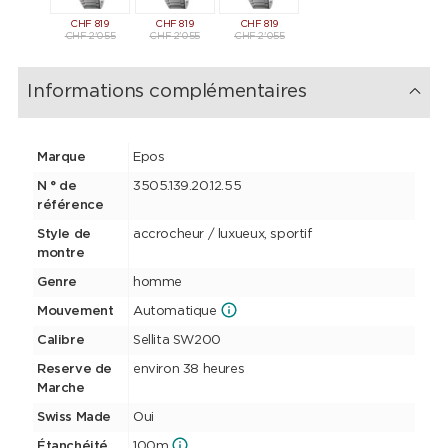
CHF
819
CHF
819
CHF
819
CHF
819
CHF
81
CHF
2'055
CHF
2'055
CHF
2'055
CHF
2'055
CHF
2'0
Informations complémentaires
Marque
Epos
N ° de
3505.139.20.12.55
référence
Style de
accrocheur / luxueux, sportif
montre
Genre
homme
Mouvement
Automatique
Calibre
Sellita SW200
Reserve de
environ 38 heures
Marche
Swiss Made
Oui
Étanchéité
100m