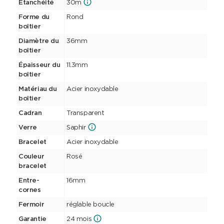
Étanchéité
30m
Forme du
Rond
boîtier
Diamètre du
36mm
boîtier
Épaisseur du
11.3mm
boîtier
Matériau du
Acier inoxydable
boîtier
Cadran
Transparent
Verre
Saphir
Bracelet
Acier inoxydable
Couleur
Rosé
bracelet
Entre-
16mm
cornes
Fermoir
réglable boucle
Garantie
24 mois