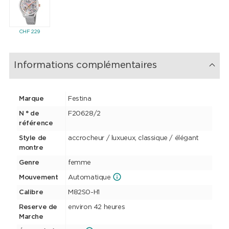
CHF
229
Informations complémentaires
Marque
Festina
N ° de
F20628/2
référence
Style de
accrocheur / luxueux, classique / élégant
montre
Genre
femme
Mouvement
Automatique
Calibre
M82S0-H1
Reserve de
environ 42 heures
Marche