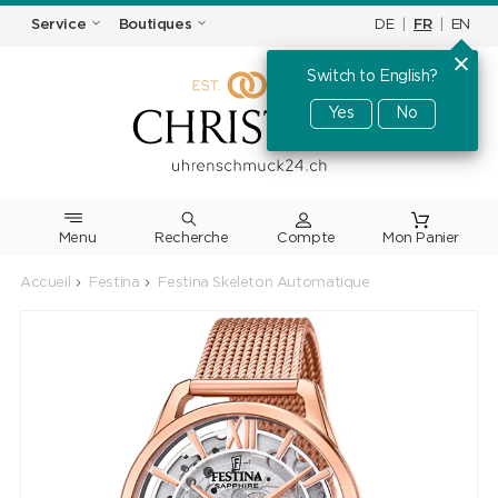
DE
|
FR
|
EN
Service
Boutiques
Switch to English?
Yes
No
Menu
Recherche
Accueil
Festina
Festina Skeleton Automatique