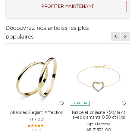
PROFITER MAINTENANT
Découvrez nos articles les plus
populaires
+ CADEAU
Alliances Elegant Affection
Bracelet or jaune 750/18 ct
P
avec diamants 0.50 ct H/si
RTR1001
Bijou femme
AR-71532-GG
7 AVIS