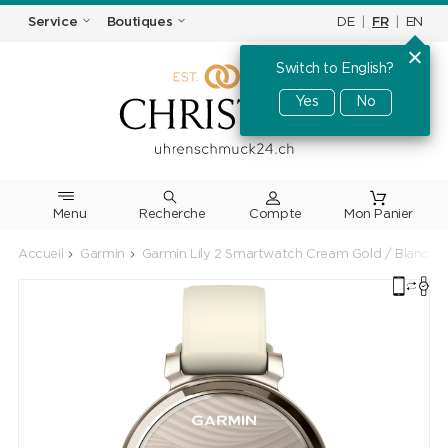
DE
|
FR
|
EN
Service
Boutiques
Switch to English?
Yes
No
Menu
Recherche
Accueil
Garmin
Garmin Lily 2 Smartwatch Cream Gold / Blanc c