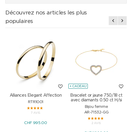
Découvrez nos articles les plus
populaires
+ CADEAU
Alliances Elegant Affection
Bracelet or jaune 750/18 ct
P
avec diamants 0.50 ct H/si
RTR1001
Bijou femme
AR-71532-GG
7 AVIS
CHF 995.00
2 AVIS