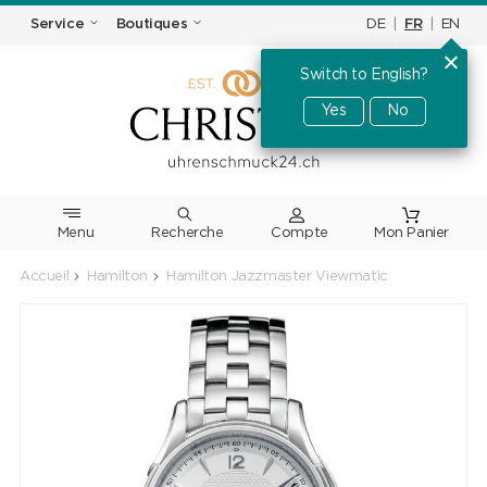
DE
|
FR
|
EN
Service
Boutiques
Switch to English?
Yes
No
Menu
Recherche
Accueil
Hamilton
Hamilton Jazzmaster Viewmatic