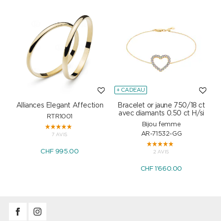
+ CADEAU
Alliances Elegant Affection
Bracelet or jaune 750/18 ct
P
avec diamants 0.50 ct H/si
RTR1001
Bijou femme
AR-71532-GG
7 AVIS
CHF 995.00
2 AVIS
CHF 1'660.00