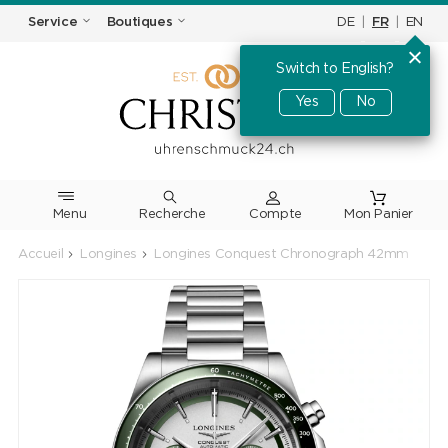
DE
|
FR
|
EN
Service
Boutiques
Switch to English?
Yes
No
Menu
Recherche
Accueil
Longines
Longines Conquest Chronograph 42mm