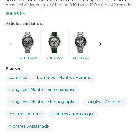
nouveaux composants en matériau non-magnétique. Présenté
dans un boîtier en acier étanche à 10 bars (100 m) de 42 mm de
diamètre, il se distingue par son cadran argenté mat avec
lire plus »
aiguilles et index rhodiés, appliqués, au bénéfice d’un traitement
Super-LumiNova® à 3-6-9-12 heures. La petite seconde et les
Articles similaires :
compteurs reprennent la couleur verte de la lunette
tachymétrique en céramique pour plus de contraste.
CHF
4'000
CHF
3'500
CHF
3'600
CHF
3'600
CHF
3'5
Plus de:
Longines
Longines | Montres Homme
Longines | Montres automatiques
Longines | Montres chronographe
Longines Conquest
Montres homme
Montres automatique
Montres Swiss Made