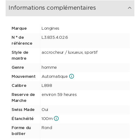
Informations complémentaires
Marque
Longines
N ° de
L3.835.4.02.6
référence
Style de
accrocheur / luxueux, sportif
montre
Genre
homme
Mouvement
Automatique
Calibre
L898
Reserve de
environ 59 heures
Marche
Swiss Made
Oui
Étanchéité
100m
Forme du
Rond
boîtier