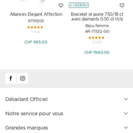
+ CADEAU
Alliances Elegant Affection
Bracelet or jaune 750/18 ct
P
avec diamants 0.50 ct H/si
RTR1001
Bijou femme
AR-71532-GG
7 AVIS
CHF 995.00
2 AVIS
CHF 1'660.00
Détaillant Officiel
Notre service pour vous
Grandes marques