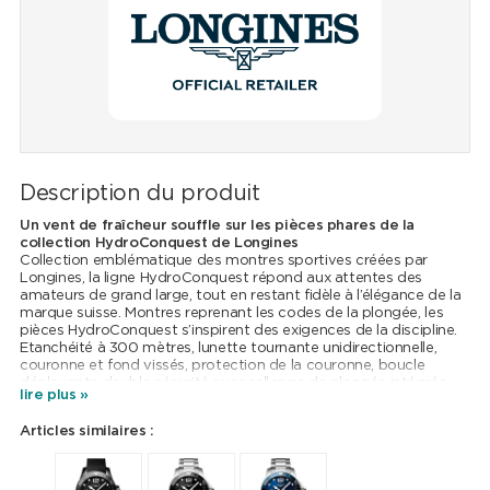
Description du produit
Un vent de fraîcheur souffle sur les pièces phares de la
collection HydroConquest de Longines
Collection emblématique des montres sportives créées par
Longines, la ligne HydroConquest répond aux attentes des
amateurs de grand large, tout en restant fidèle à l’élégance de la
marque suisse. Montres reprenant les codes de la plongée, les
pièces HydroConquest s’inspirent des exigences de la discipline.
Etanchéité à 300 mètres, lunette tournante unidirectionnelle,
couronne et fond vissés, protection de la couronne, boucle
déployante double sécurité avec rallonge de plongée intégrée
lire plus »
sont autant d’outils qui affirment le caractère de cette collection.
Matériau innovant de haute technicité, de la céramique a été
Articles similaires :
ajoutée sur la lunette des nouvelles pièces HydroConquest.
Résistant aux rayures, cet insert de la même couleur que le
cadran se marie à merveille avec le design totalement modernisé
de ce dernier et la silhouette sportive de cette collection.