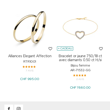
+ CADEAU
Alliances Elegant Affection
Bracelet or jaune 750/18 ct
P
avec diamants 0.50 ct H/si
RTR1001
Bijou femme
AR-71532-GG
7 AVIS
CHF 995.00
2 AVIS
CHF 1'660.00