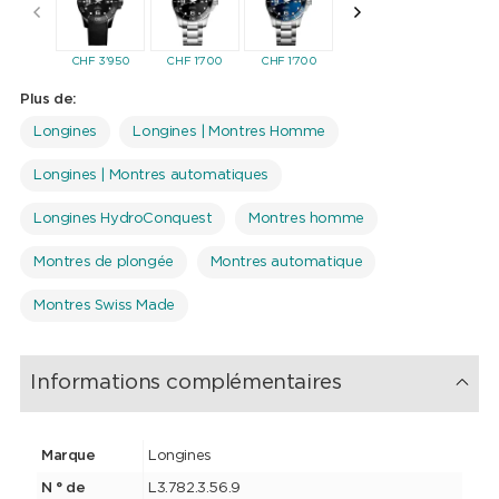
CHF
3'950
CHF
1'700
CHF
1'700
CHF
1'700
CHF
1'7
Plus de:
Longines
Longines | Montres Homme
Longines | Montres automatiques
Longines HydroConquest
Montres homme
Montres de plongée
Montres automatique
Montres Swiss Made
Informations complémentaires
Marque
Longines
N ° de
L3.782.3.56.9