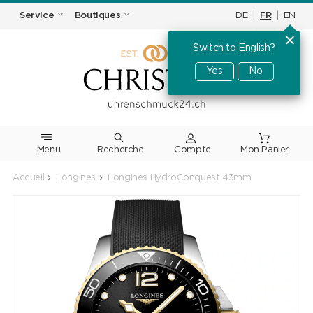
DE
|
FR
|
EN
Service
Boutiques
Switch to English?
Yes
No
Menu
Recherche
Accueil
Longines
Longines HydroConquest 43mm