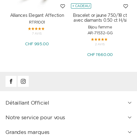
+ CADEAU
Alliances Elegant Affection
Bracelet or jaune 750/18 ct
P
avec diamants 0.50 ct H/si
RTR1001
Bijou femme
AR-71532-GG
7 AVIS
CHF 995.00
2 AVIS
CHF 1'660.00
Détaillant Officiel
Notre service pour vous
Grandes marques