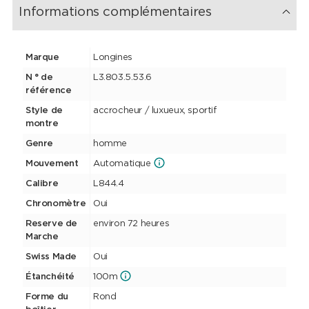
Informations complémentaires
Marque
Longines
N ° de
L3.803.5.53.6
référence
Style de
accrocheur / luxueux, sportif
montre
Genre
homme
Mouvement
Automatique
Calibre
L844.4
Chronomètre
Oui
Reserve de
environ 72 heures
Marche
Swiss Made
Oui
Étanchéité
100m
Forme du
Rond