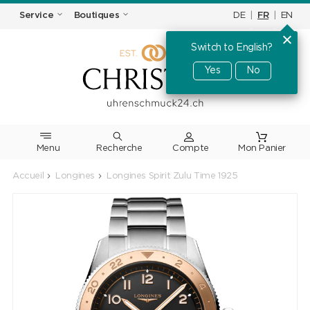
DE
|
FR
|
EN
Service
Boutiques
Switch to English?
Yes
No
Menu
Recherche
Accueil
Longines
Longines Spirit Zulu Time 1925