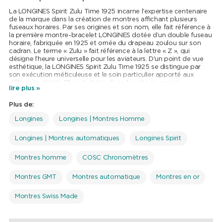
La LONGINES Spirit Zulu Time 1925 incarne l'expertise centenaire
de la marque dans la création de montres affichant plusieurs
fuseaux horaires. Par ses origines et son nom, elle fait référence à
la première montre-bracelet LONGINES dotée d’un double fuseau
horaire, fabriquée en 1925 et ornée du drapeau zoulou sur son
cadran. Le terme « Zulu » fait référence à la lettre « Z », qui
désigne l’heure universelle pour les aviateurs. D'un point de vue
esthétique, la LONGINES Spirit Zulu Time 1925 se distingue par
son exécution méticuleuse et le soin particulier apporté aux
différents détails. Elle est dotée d'une lunette tournante
lire plus »
bidirectionnelle en acier avec insert en or rose 18 carats 200
microns. Chaque modèle est animé par un calibre LONGINES
Plus de:
exclusif, équipé d'un spiral en silicium, résistant aux champs
magnétiques et certifié chronomètre par le COSC.
Longines
Longines | Montres Homme
Longines | Montres automatiques
Longines Spirit
Montres homme
COSC Chronomètres
Montres GMT
Montres automatique
Montres en or
Montres Swiss Made