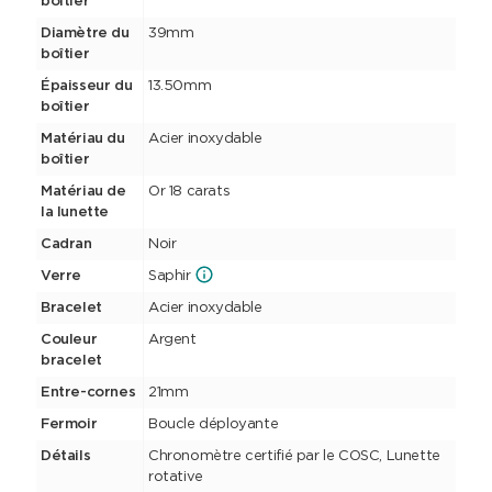
boîtier
Diamètre du
39mm
boîtier
Épaisseur du
13.50mm
boîtier
Matériau du
Acier inoxydable
boîtier
Matériau de
Or 18 carats
la lunette
Cadran
Noir
Verre
Saphir
Bracelet
Acier inoxydable
Couleur
Argent
bracelet
Entre-cornes
21mm
Fermoir
Boucle déployante
Détails
Chronomètre certifié par le COSC, Lunette
rotative