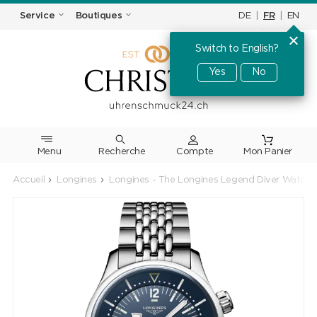
DE
|
FR
|
EN
Service
Boutiques
Switch to English?
Yes
No
Menu
Recherche
Accueil
Longines
Longines - The Longines Legend Diver Watc