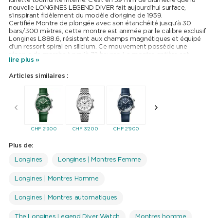
lunette tournante interne. C’est en 39 mm de diamètre que la
nouvelle LONGINES LEGEND DIVER fait aujourd’hui surface,
s’inspirant fidèlement du modèle d’origine de 1959.
Certifiée Montre de plongée avec son étanchéité jusqu’à 30
bars/300 mètres, cette montre est animée par le calibre exclusif
Longines L888.6, résistant aux champs magnétiques et équipé
d’un ressort spiral en silicium. Ce mouvement possède une
réserve de marche jusqu’à 72 heures. La montre entière est
lire plus »
certifiée chronomètre par le COSC. Les heures sont indiquées par
des index allongés et des chiffres arabes rehaussés luminescents.
Articles similaires :
Les aiguilles en forme de flèche, rhodiées et polies, sont
terminées par un revêtement en Super LumiNova®. Elles indiquent
le temps avec une lisibilité optimale en toutes circonstances. Le
plongeur, symbole de la collection, est gravé sur le fond vissé aux
angles parfaitement dessinés.
CHF
2'900
CHF
3'200
CHF
2'900
CHF
2'900
CHF
3'2
Plus de:
Longines
Longines | Montres Femme
Longines | Montres Homme
Longines | Montres automatiques
The Longines Legend Diver Watch
Montres homme