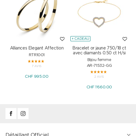
+ CADEAU
Alliances Elegant Affection
Bracelet or jaune 750/18 ct
P
avec diamants 0.50 ct H/si
RTR1001
Bijou femme
AR-71532-GG
7 AVIS
CHF 995.00
2 AVIS
CHF 1'660.00
Détaillant Officiel