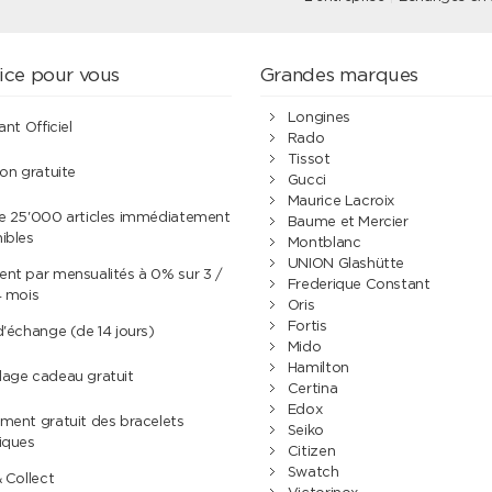
ice pour vous
Grandes marques
Longines
ant Officiel
Rado
Tissot
son gratuite
Gucci
Maurice Lacroix
de 25'000 articles immédiatement
Baume et Mercier
ibles
Montblanc
UNION Glashütte
nt par mensualités à 0% sur 3 /
Frederique Constant
4 mois
Oris
Fortis
d'échange (de 14 jours)
Mido
Hamilton
lage cadeau gratuit
Certina
Edox
ment gratuit des bracelets
Seiko
iques
Citizen
Swatch
& Collect