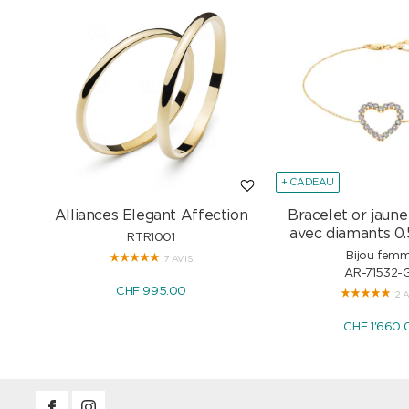
+ CADEAU
Alliances Elegant Affection
Bracelet or jaune
avec diamants 0.
RTR1001
Bijou fem
7 AVIS
AR-71532-
CHF 995.00
2 
CHF 1'660.