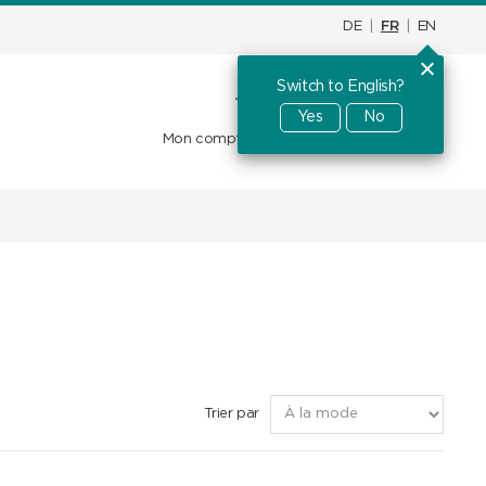
DE
|
FR
|
EN
Switch to English?
Panier d'achat
CHF
0.00
Yes
No
Mon compte
Favoris
Se connecter
Trier par