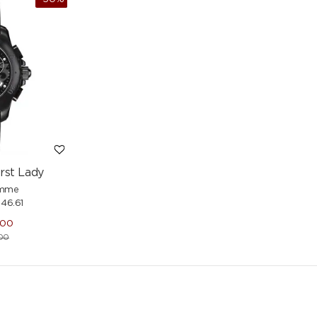
rst Lady
emme
46.61
.00
00