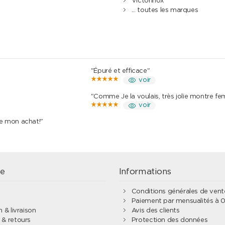
Victorinox
... toutes les marques
"Épuré et efficace"
voir
"Comme Je la voulais, très jolie montre f
voir
de mon achat!"
e
Informations
Conditions générales de ven
Paiement par mensualités à 
 & livraison
Avis des clients
& retours
Protection des données