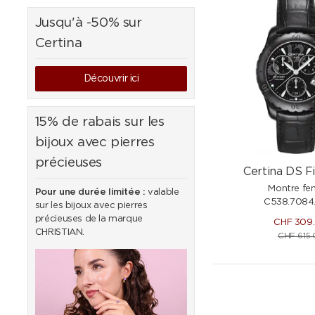
Jusqu'à -50% sur
Certina
Découvrir ici
15% de rabais sur les
bijoux avec pierres
précieuses
Certina DS Fi
Montre f
Pour une durée limitée :
valable
C538.7084.
sur les bijoux avec pierres
précieuses de la marque
CHF
309
CHRISTIAN.
CHF
615.