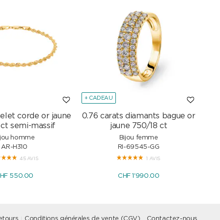
+ CADEAU
+ C
elet corde or jaune
0.76 carats diamants bague or
Col
 ct semi-massif
jaune 750/18 ct
ijou homme
Bijou femme
AR-H310
RI-69545-GG
45 AVIS
1 AVIS
HF 550.00
CHF 1'990.00
etours
Conditions générales de vente (CGV)
Contactez-nous