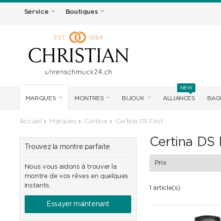
Service
Boutiques
NEW
MARQUES
MONTRES
BIJOUX
ALLIANCES
BAG
Accueil
Marques
Certina
Certina DS First
Certina DS 
Trouvez la montre parfaite
Prix
Nous vous aidons à trouver la
montre de vos rêves en quelques
instants.
1 article(s)
Essayer maintenant