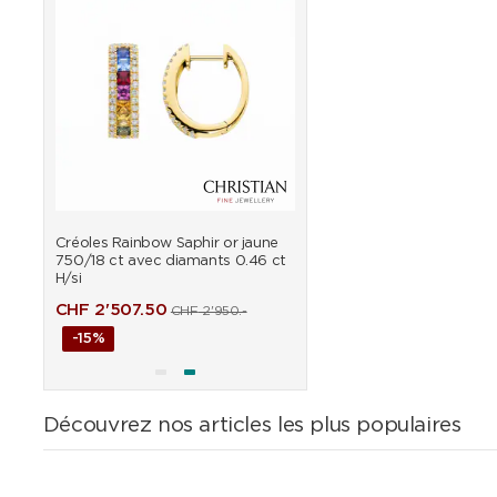
 or
Créoles Rainbow Saphir or jaune
Bracelet Jonc Rainbow Sa
ts
750/18 ct avec diamants 0.46 ct
jaune 750/18 ct avec dia
H/si
0.90 ct H/si
CHF
2'507.50
CHF
6'451.50
CHF
2'950.-
CHF
7'590
-15%
-15%
Découvrez nos articles les plus populaires