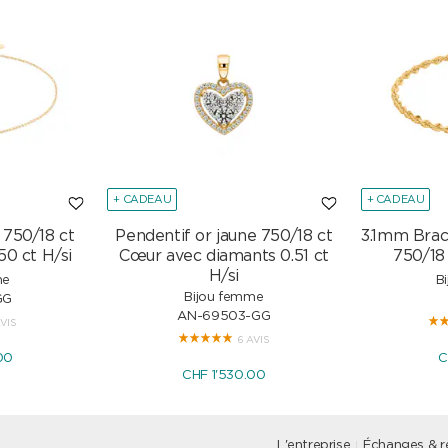
+ CADEAU
+ CADEAU
 750/18 ct
Pendentif or jaune 750/18 ct
3.1mm Brac
50 ct H/si
Cœur avec diamants 0.51 ct
750/18
H/si
me
B
Bijou femme
GG
AN-69503-GG
AVIS
6 AVIS
00
C
CHF 1'530.00
L'entreprise
Échanges & r