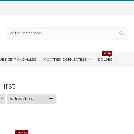
-65%
UES DE FIANÇAILLES
MONTRES CONNECTÉES
SOLDES
First
autres filtres
-50%
NEW