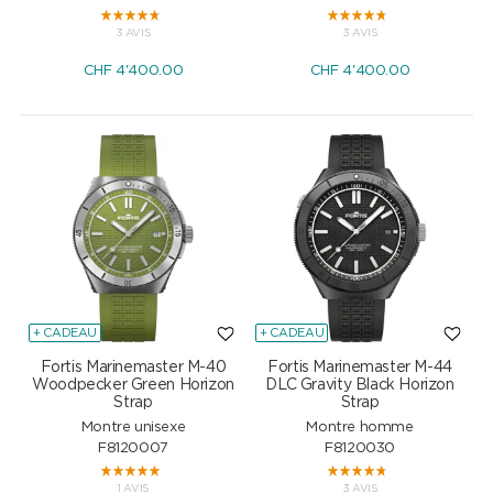
3 AVIS
3 AVIS
CHF
4'400.00
CHF
4'400.00
+ CADEAU
+ CADEAU
Fortis Marinemaster M-40
Fortis Marinemaster M-44
Woodpecker Green Horizon
DLC Gravity Black Horizon
Strap
Strap
Montre unisexe
Montre homme
F8120007
F8120030
1 AVIS
3 AVIS