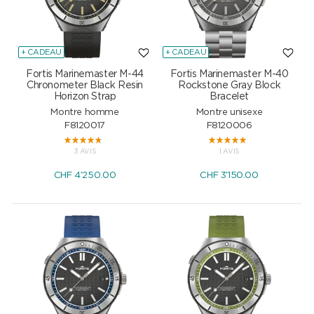
+ CADEAU
+ CADEAU
Fortis Marinemaster M-44
Fortis Marinemaster M-40
Chronometer Black Resin
Rockstone Gray Block
Horizon Strap
Bracelet
Montre homme
Montre unisexe
F8120017
F8120006
3 AVIS
1 AVIS
CHF
4'250.00
CHF
3'150.00