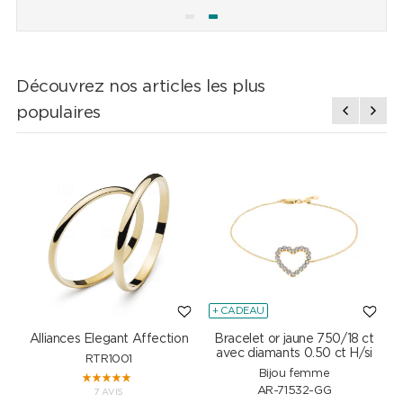
Découvrez nos articles les plus
populaires
+ CADEAU
Alliances Elegant Affection
Bracelet or jaune 750/18 ct
P
avec diamants 0.50 ct H/si
RTR1001
Bijou femme
AR-71532-GG
7 AVIS