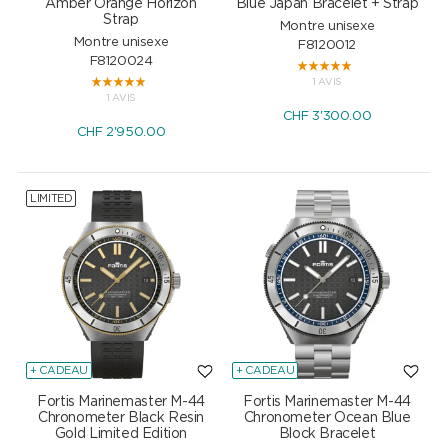
Amber Orange Horizon
Blue Japan Bracelet + Strap
Strap
Montre unisexe
Montre unisexe
F8120012
F8120024
1 AVIS
1 AVIS
CHF
3'300.00
CHF
2'950.00
LIMITED
+ CADEAU
+ CADEAU
Fortis Marinemaster M-44
Fortis Marinemaster M-44
Chronometer Black Resin
Chronometer Ocean Blue
Gold Limited Edition
Block Bracelet