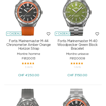
+ CADEAU
+ CADEAU
Fortis Marinemaster M-44
Fortis Marinemaster M-40
Chronometer Amber Orange
Woodpecker Green Block
Horizon Strap
Bracelet
Montre homme
Montre unisexe
F8120013
F8120008
3 AVIS
1 AVIS
CHF
4'250.00
CHF
3'150.00