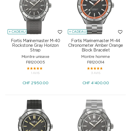
+ CADEAU
+ CADEAU
Fortis Marinemaster M-40
Fortis Marinemaster M-44
Rockstone Gray Horizon
Chronometer Amber Orange
Strap
Block Bracelet
Montre unisexe
Montre homme
F8120005
F8120014
1 AVIS
3 AVIS
CHF
2'950.00
CHF
4'400.00