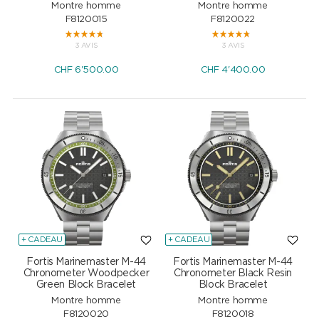
Montre homme
Montre homme
F8120015
F8120022
3 AVIS
3 AVIS
CHF
6'500.00
CHF
4'400.00
+ CADEAU
+ CADEAU
Fortis Marinemaster M-44
Fortis Marinemaster M-44
Chronometer Woodpecker
Chronometer Black Resin
Green Block Bracelet
Block Bracelet
Montre homme
Montre homme
F8120020
F8120018