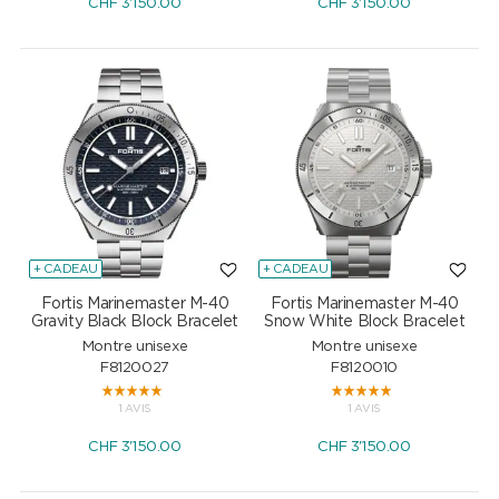
CHF
3'150.00
CHF
3'150.00
+ CADEAU
+ CADEAU
Fortis Marinemaster M-40
Fortis Marinemaster M-40
Gravity Black Block Bracelet
Snow White Block Bracelet
Montre unisexe
Montre unisexe
F8120027
F8120010
1 AVIS
1 AVIS
CHF
3'150.00
CHF
3'150.00