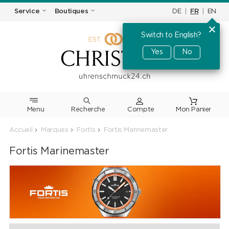
DE
|
FR
|
EN
Service
Boutiques
Switch to English?
Yes
No
Menu
Recherche
Accueil
Marques
Fortis
Fortis Marinemaster
Fortis Marinemaster