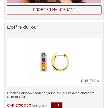
PROFITER MAINTENANT
L'offre du jour
Créoles Rainbow Saphir or jaune 750/18 ct avec diamants
B
0.46 ct H/si
d
CHF
2'507.50
-15%
CHF
2'950.-