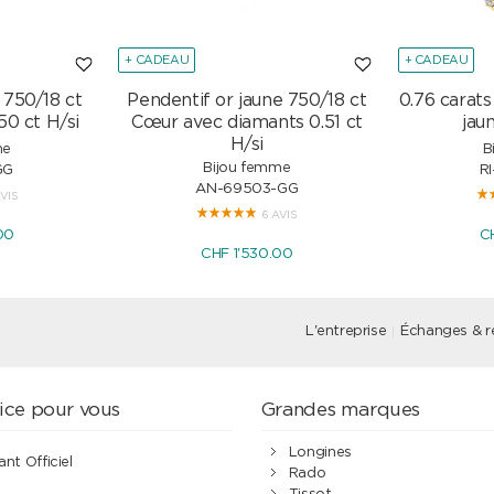
+ CADEAU
+ CADEAU
 750/18 ct
Pendentif or jaune 750/18 ct
0.76 carat
50 ct H/si
Cœur avec diamants 0.51 ct
jau
H/si
me
B
Bijou femme
GG
R
AN-69503-GG
AVIS
6 AVIS
00
C
CHF 1'530.00
L'entreprise
Échanges & r
ice pour vous
Grandes marques
Longines
ant Officiel
Rado