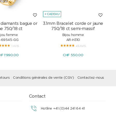
+ CADEAU
+ C
s diamants bague or
3.1mm Bracelet corde or jaune
Col
ne 750/18 ct
750/18 ct semi-massif
ijou femme
Bijou homme
I-69545-GG
AR-H310
1 AVIS
45 AVIS
HF 1'990.00
CHF 550.00
etours
Conditions générales de vente (CGV)
Contactez-nous
Contact
Hotline +41 (0)44 241 64 41