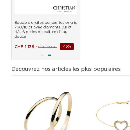
vec
Boucle d'oreilles pendantes or gris
Pendentif or gris 750/18 
750/18 ct avec diamants 0.11 ct.
perles de culture d'eau d
H/si & perles de culture d'eau
douce
%
CHF
313.65
CHF
369.-
CHF
1'139.-
-15%
CHF
1'340.-
Découvrez nos articles les plus populaires