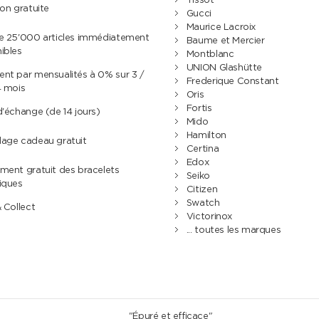
Tissot
son gratuite
Gucci
Maurice Lacroix
de 25'000 articles immédiatement
Baume et Mercier
ibles
Montblanc
UNION Glashütte
nt par mensualités à 0% sur 3 /
Frederique Constant
4 mois
Oris
Fortis
d'échange (de 14 jours)
Mido
Hamilton
lage cadeau gratuit
Certina
Edox
ment gratuit des bracelets
Seiko
iques
Citizen
Swatch
& Collect
Victorinox
... toutes les marques
"Épuré et efficace"