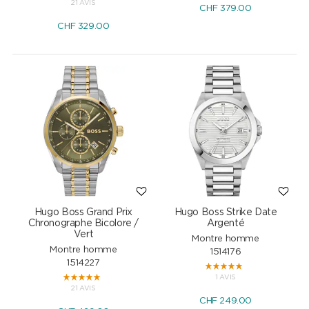
21 AVIS
CHF
379.00
CHF
329.00
Hugo Boss Grand Prix
Hugo Boss Strike Date
Chronographe Bicolore /
Argenté
Vert
Montre homme
Montre homme
1514176
1514227
1 AVIS
21 AVIS
CHF
249.00