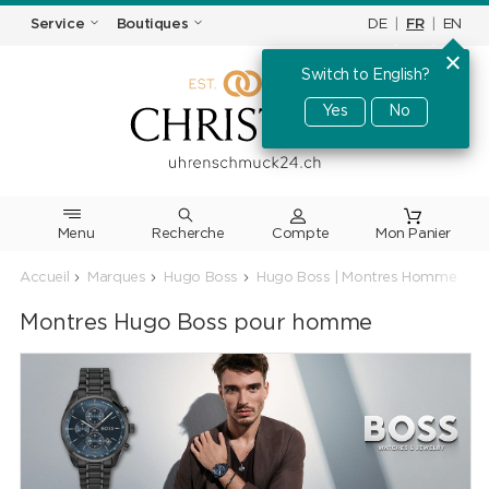
DE
|
FR
|
EN
Service
Boutiques
Switch to English?
Yes
No
Menu
Recherche
Accueil
Marques
Hugo Boss
Hugo Boss | Montres Homme
Montres Hugo Boss pour homme