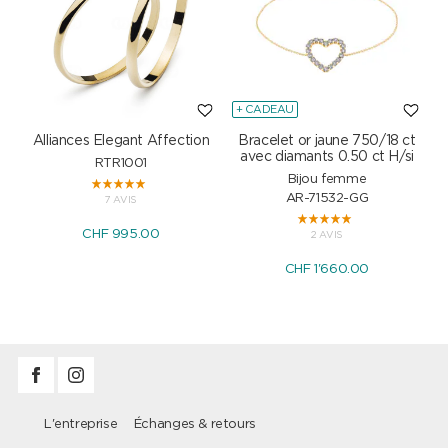
+ CADEAU
Alliances Elegant Affection
Bracelet or jaune 750/18 ct
P
avec diamants 0.50 ct H/si
RTR1001
Bijou femme
AR-71532-GG
7 AVIS
CHF 995.00
2 AVIS
CHF 1'660.00
L'entreprise
Échanges & retours