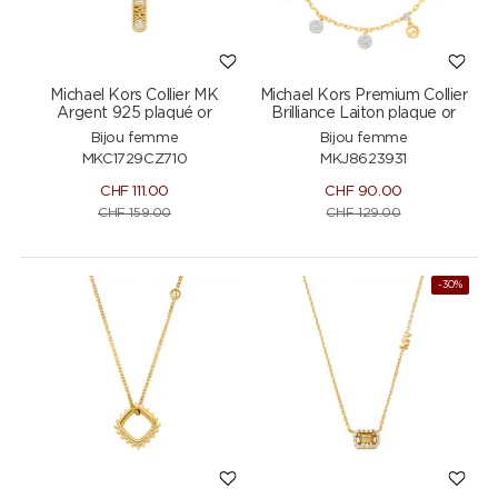
Michael Kors Collier MK
Michael Kors Premium Collier
Argent 925 plaqué or
Brilliance Laiton plaque or
Bijou femme
Bijou femme
MKC1729CZ710
MKJ8623931
CHF
111.00
CHF
90.00
CHF
159.00
CHF
129.00
-30%