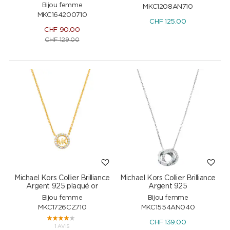
Bijou femme
MKC1208AN710
MKC164200710
CHF
125.00
CHF
90.00
CHF
129.00
Michael Kors Collier Brilliance
Michael Kors Collier Brilliance
Argent 925 plaqué or
Argent 925
Bijou femme
Bijou femme
MKC1726CZ710
MKC1554AN040
CHF
139.00
1 AVIS