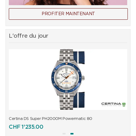
PROFITER MAINTENANT
L'offre du jour
Certina DS Super PH2000M Powermatic 80
C
CHF
1'235.00