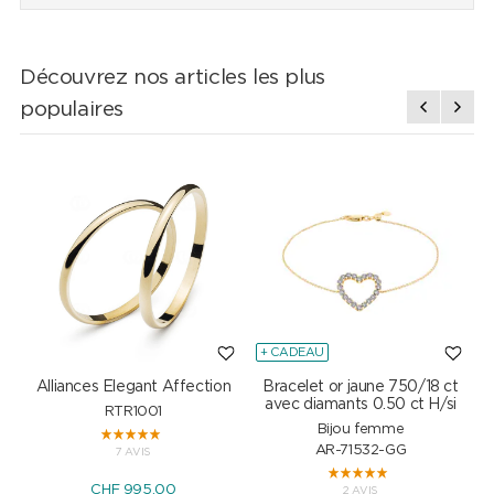
Découvrez nos articles les plus
populaires
+ CADEAU
Alliances Elegant Affection
Bracelet or jaune 750/18 ct
P
avec diamants 0.50 ct H/si
RTR1001
Bijou femme
AR-71532-GG
7 AVIS
CHF 995.00
2 AVIS