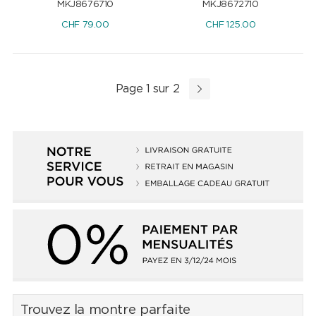
MKJ8676710
MKJ8672710
CHF
79.00
CHF
125.00
Page 1 sur 2
Trouvez la montre parfaite