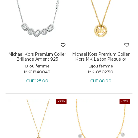
Michael Kors Premium Collier
Michael Kors Premium Collier
Brilliance Argent 925
Kors MK Laiton Plaqué or
Bijou femme
Bijou femme
MKC1840040
MKJ8502710
CHF
125.00
CHF
88.00
-30%
-30%