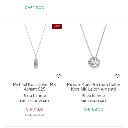
CHF
115.00
-30%
Michael Kors Collier MK
Michael Kors Premium Collier
Argent 925
Kors MK Laiton Argenté
Bijou femme
Bijou femme
MKC1729CZ040
MKJ8546040
CHF
111.00
CHF
88.00
CHF
159.00