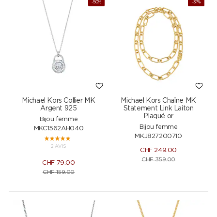
-50%
-31%
Michael Kors Collier MK
Michael Kors Chaîne MK
Argent 925
Statement Link Laiton
Plaqué or
Bijou femme
Bijou femme
MKC1562AH040
MKJ827200710
2 AVIS
CHF
249.00
CHF
359.00
CHF
79.00
CHF
159.00