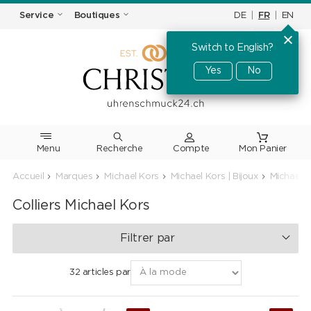
DE
|
FR
|
EN
Service
Boutiques
Switch to English?
Yes
No
Menu
Recherche
Accueil
Marques
Michael Kors
Michael Kors | Bijoux
Michael Ko
Colliers Michael Kors
Filtrer par
32 articles par