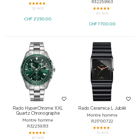
R32259163
32 AVIS
40 AVIS
CHF
2'250.00
CHF
1'700.00
Rado HyperChrome XXL
Rado Ceramica L Jubilé
Quartz Chronographe
Montre homme
Montre homme
R21700722
R32259313
32 AVIS
40 AVIS