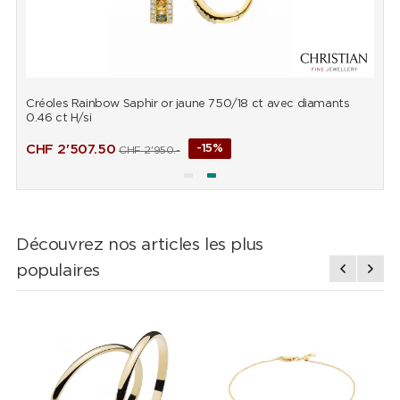
Créoles Rainbow Saphir or jaune 750/18 ct avec diamants
B
0.46 ct H/si
d
CHF
2'507.50
-15%
CHF
2'950.-
Découvrez nos articles les plus
populaires