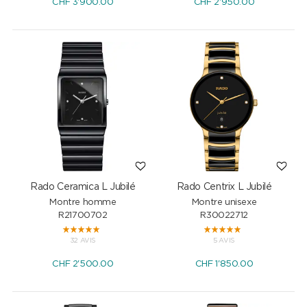
CHF
3'900.00
CHF
2'950.00
Rado Ceramica L Jubilé
Rado Centrix L Jubilé
Montre homme
Montre unisexe
R21700702
R30022712
32 AVIS
5 AVIS
CHF
2'500.00
CHF
1'850.00