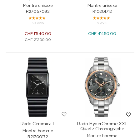
Montre unisexe
Montre unisexe
R27057092
R10201712
30 AVIS
9 AVIS
CHF
1'540.00
CHF
4'450.00
CHF
2'200.00
Rado Ceramica L
Rado HyperChrome XXL
Quartz Chronographe
Montre homme
Montre homme
R21700172