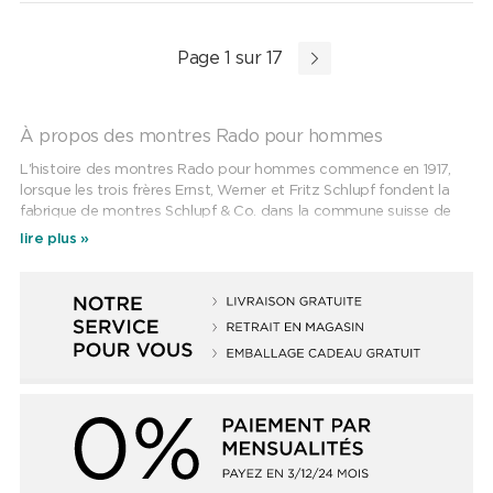
Page 1 sur 17
À propos des montres Rado pour hommes
L'histoire des montres Rado pour hommes commence en 1917,
lorsque les trois frères Ernst, Werner et Fritz Schlupf fondent la
fabrique de montres Schlupf & Co. dans la commune suisse de
Lengnau. Quarante ans plus tard, la petite entreprise donne
lire plus »
naissance à Rado Uhren AG, dont le nom de marque est présenté
en même temps qu'une nouvelle collection de montres. L'objectif
des trois frères était d'enthousiasmer les amateurs de montres
du monde entier avec des innovations jamais vues auparavant.
La reconnaissance mondiale de l'entreprise date du début des
années 1960, lorsque la Rado DiaStar 1 est sortie, la première
montre inrayable au monde en verre saphir et métal dur.
La fameuse marque de fabrique de l'entreprise est la céramique
high-tech, brevetée depuis les années 1980 et utilisée dans de
nombreuses montres Rado pour hommes. Mais la plus grande
révélation de l'entreprise familiale est le diamant high-tech Rado.