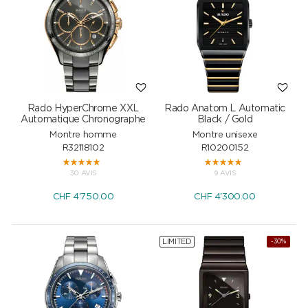
Rado HyperChrome XXL
Rado Anatom L Automatic
Automatique Chronographe
Black / Gold
Montre homme
Montre unisexe
R32118102
R10200152
30 AVIS
9 AVIS
CHF
4'750.00
CHF
4'300.00
LIMITED
-30%