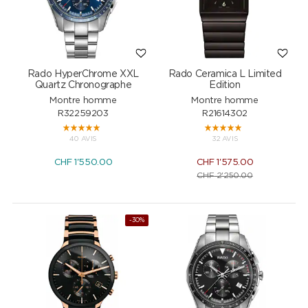
Rado HyperChrome XXL
Rado Ceramica L Limited
Quartz Chronographe
Edition
Montre homme
Montre homme
R32259203
R21614302
40 AVIS
32 AVIS
CHF
1'550.00
CHF
1'575.00
CHF
2'250.00
-30%