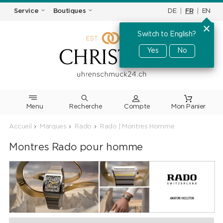
DE
|
FR
|
EN
Service
Boutiques
Switch to English?
Yes
No
Menu
Recherche
Accueil
Marques
Rado
Rado | Montres Homme
Montres Rado pour homme