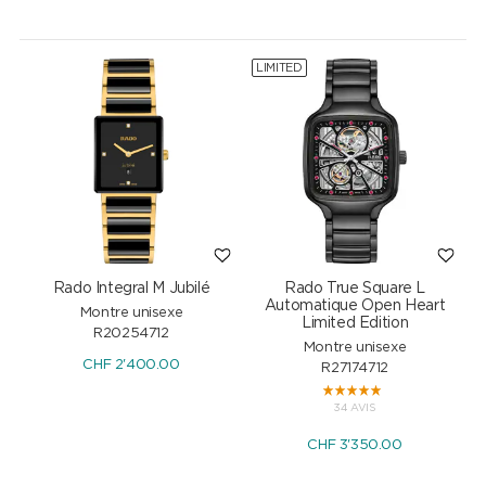
LIMITED
Rado Integral M Jubilé
Rado True Square L
Automatique Open Heart
Montre unisexe
Limited Edition
R20254712
Montre unisexe
CHF
2'400.00
R27174712
34 AVIS
CHF
3'350.00