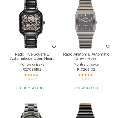
Rado True Square L
Rado Anatom L Automatic
Automatique Open Heart
Grey / Rose
Montre unisexe
Montre unisexe
R27086162
R10203102
34 AVIS
9 AVIS
CHF
2'500.00
CHF
4'300.00