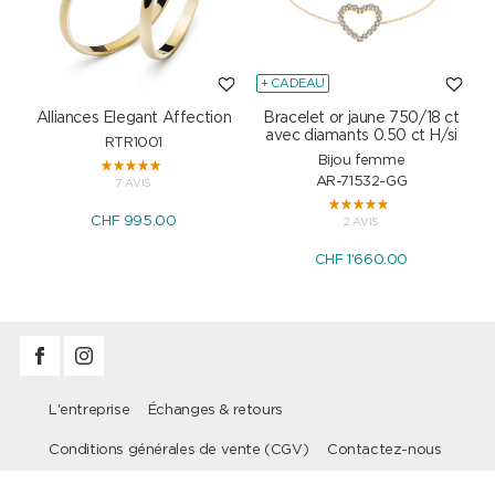
+ CADEAU
Alliances Elegant Affection
Bracelet or jaune 750/18 ct
P
avec diamants 0.50 ct H/si
RTR1001
Bijou femme
AR-71532-GG
7 AVIS
CHF 995.00
2 AVIS
CHF 1'660.00
L'entreprise
Échanges & retours
Conditions générales de vente (CGV)
Contactez-nous