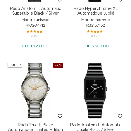
Rado Anatom L Automatic
Rado HyperChrome XL
Superjubilé Black / Silver
Automatique Jubilé
Montre unisexe
Montre homme
R10204712
R32157152
9 AVIS
8 AVIS
CHF
8'650.00
CHF
5'300.00
LIMITED
-30%
Rado True L Blaze
Rado Anatom L Automatic
Automatique Limited Edition
Jubilé Black / Silver