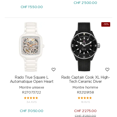
CHF
2'500.00
CHF
1'550.00
-30%
Rado True Square L
Rado Captain Cook XL High-
Automatique Open Heart
Tech Ceramic Diver
Montre unisexe
Montre homme
R27073722
R32129158
34 AVIS
18 AVIS
CHF
3'050.00
CHF
2'275.00
CHF
3'250.00