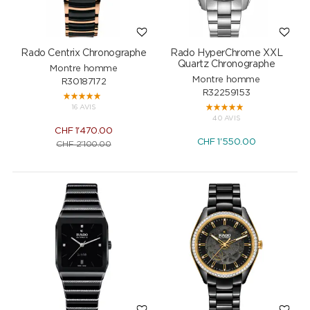
Rado Centrix Chronographe
Rado HyperChrome XXL
Quartz Chronographe
Montre homme
Montre homme
R30187172
R32259153
16 AVIS
40 AVIS
CHF
1'470.00
CHF
1'550.00
CHF
2'100.00