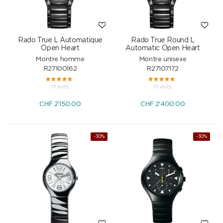
Rado True L Automatique
Rado True Round L
Open Heart
Automatic Open Heart
Montre homme
Montre unisexe
R27100162
R27107172
17 AVIS
17 AVIS
CHF
2'150.00
CHF
2'400.00
-30%
-30%