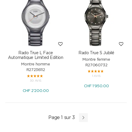
Rado True L Face
Rado True S Jubilé
Automatique Limited Edition
Montre femme
Montre homme
R27060732
R27236112
1 AVIS
30 AVIS
CHF
1'950.00
CHF
2'200.00
Page 1 sur 3