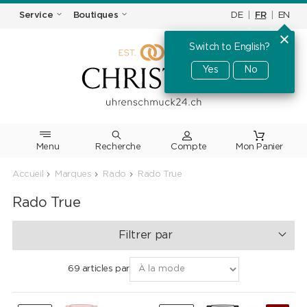
DE
|
FR
|
EN
Service
Boutiques
Switch to English?
Yes
No
Menu
Recherche
Accueil
Marques
Rado
Rado True
Rado True
Filtrer par
69 articles par