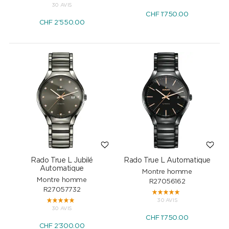
30 AVIS
CHF
1'750.00
CHF
2'550.00
Rado True L Jubilé
Rado True L Automatique
Automatique
Montre homme
Montre homme
R27056162
R27057732
30 AVIS
30 AVIS
CHF
1'750.00
CHF
2'300.00