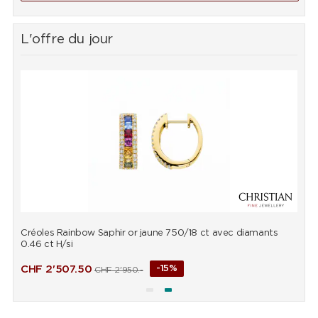
L'offre du jour
Créoles Rainbow Saphir or jaune 750/18 ct avec diamants
B
0.46 ct H/si
d
CHF
2'507.50
-15%
CHF
2'950.-