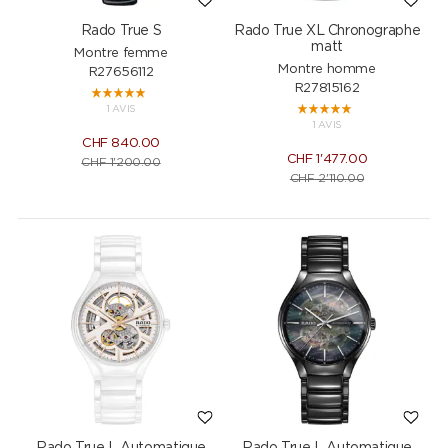
Rado True S
Rado True XL Chronographe
matt
Montre femme
Montre homme
R27656112
R27815162
1 AVIS
1 AVIS
CHF
840.00
CHF
1'477.00
CHF
1'200.00
CHF
2'110.00
Rado True L Automatique
Rado True L Automatique