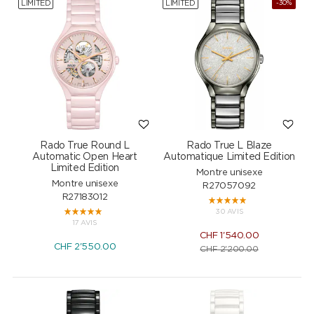
LIMITED
LIMITED
-30%
Rado True Round L
Rado True L Blaze
Automatic Open Heart
Automatique Limited Edition
Limited Edition
Montre unisexe
Montre unisexe
R27057092
R27183012
30 AVIS
17 AVIS
CHF
1'540.00
CHF
2'550.00
CHF
2'200.00