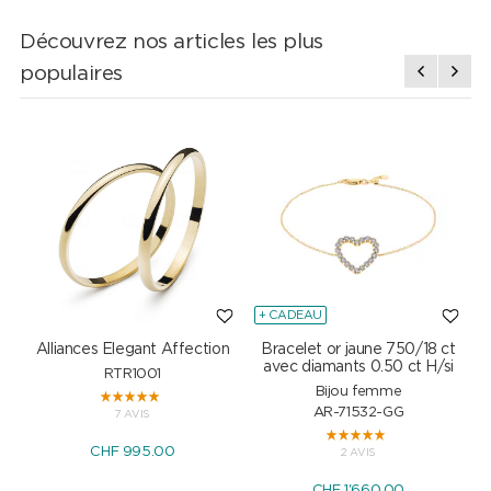
Découvrez nos articles les plus
populaires
+ CADEAU
Alliances Elegant Affection
Bracelet or jaune 750/18 ct
P
avec diamants 0.50 ct H/si
RTR1001
Bijou femme
AR-71532-GG
7 AVIS
CHF 995.00
2 AVIS
CHF 1'660.00