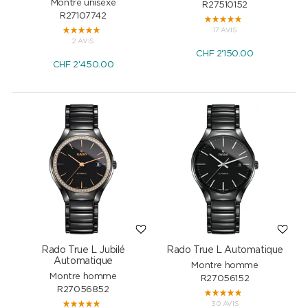
Montre unisexe
R27510152
R27107742
17 AVIS
2 AVIS
CHF
2'150.00
CHF
2'450.00
Rado True L Jubilé
Rado True L Automatique
Automatique
Montre homme
Montre homme
R27056152
R27056852
30 AVIS