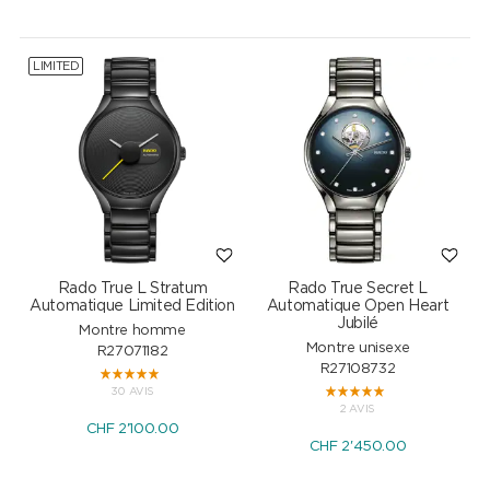
LIMITED
Rado True L Stratum
Rado True Secret L
Automatique Limited Edition
Automatique Open Heart
Jubilé
Montre homme
Montre unisexe
R27071182
R27108732
30 AVIS
2 AVIS
CHF
2'100.00
CHF
2'450.00