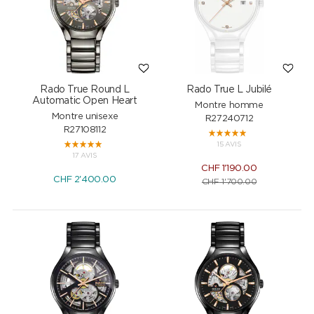
Rado True Round L
Rado True L Jubilé
Automatic Open Heart
Montre homme
Montre unisexe
R27240712
R27108112
15 AVIS
17 AVIS
CHF
1'190.00
CHF
2'400.00
CHF
1'700.00