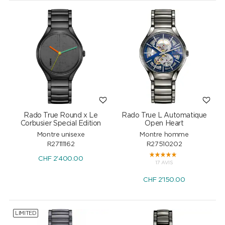
Rado True Round x Le
Rado True L Automatique
Corbusier Special Edition
Open Heart
Montre unisexe
Montre homme
R27111162
R27510202
CHF
2'400.00
17 AVIS
CHF
2'150.00
LIMITED