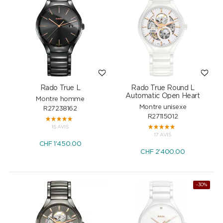
Rado True L
Rado True Round L
Automatic Open Heart
Montre homme
Montre unisexe
R27238162
R27115012
15 AVIS
17 AVIS
CHF
1'450.00
CHF
2'400.00
-30%