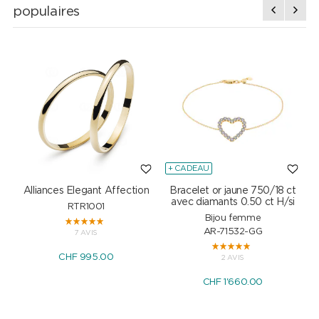
populaires
+ CADEAU
Alliances Elegant Affection
Bracelet or jaune 750/18 ct
P
avec diamants 0.50 ct H/si
RTR1001
Bijou femme
AR-71532-GG
7 AVIS
CHF 995.00
2 AVIS
CHF 1'660.00