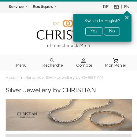
DE
|
FR
|
EN
Service
Boutiques
Switch to English?
Yes
No
Menu
Recherche
Accueil
Marques
Silver Jewellery by CHRISTIAN
Silver Jewellery by CHRISTIAN