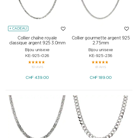
+ CADEAU
Collier chaîne royale
Collier gourmette argent 925
classique argent 925 3.0mm
2.75mm
Bijou unisexe
Bijou unisexe
KE-925-026
KE-925-236
151 AVIS
81 AVIS
CHF
439.00
CHF
189.00