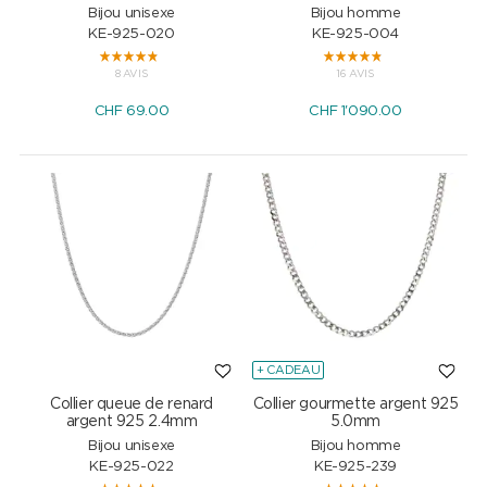
Bijou unisexe
Bijou homme
KE-925-020
KE-925-004
8 AVIS
16 AVIS
CHF
69.00
CHF
1'090.00
+ CADEAU
Collier queue de renard
Collier gourmette argent 925
argent 925 2.4mm
5.0mm
Bijou unisexe
Bijou homme
KE-925-022
KE-925-239