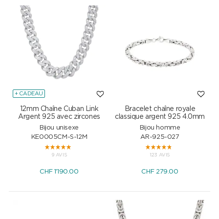
+ CADEAU
12mm Chaîne Cuban Link
Bracelet chaîne royale
Argent 925 avec zircones
classique argent 925 4.0mm
Bijou unisexe
Bijou homme
KE0005CM-S-12M
AR-925-027
9 AVIS
123 AVIS
CHF
1'190.00
CHF
279.00