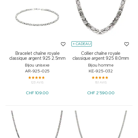
+ CADEAU
Bracelet chaîne royale
Collier chaîne royale
classique argent 925 2.5mm
classique argent 925 8.0mm
Bijou unisexe
Bijou homme
AR-925-025
KE-925-032
123 AVIS
151 AVIS
CHF
109.00
CHF
2'590.00