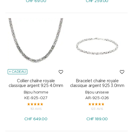
CHF
69.00
CHF
259.00
+ CADEAU
Collier chaîne royale
Bracelet chaîne royale
classique argent 925 4.0mm
classique argent 925 3.0mm
Bijou homme
Bijou unisexe
KE-925-027
AR-925-026
151 AVIS
123 AVIS
CHF
649.00
CHF
189.00