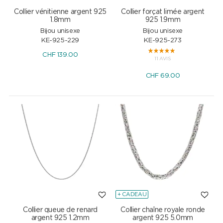
Collier vénitienne argent 925
Collier forçat limée argent
1.8mm
925 1.9mm
Bijou unisexe
Bijou unisexe
KE-925-229
KE-925-273
CHF
139.00
11 AVIS
CHF
69.00
+ CADEAU
Collier queue de renard
Collier chaîne royale ronde
argent 925 1.2mm
argent 925 5.0mm