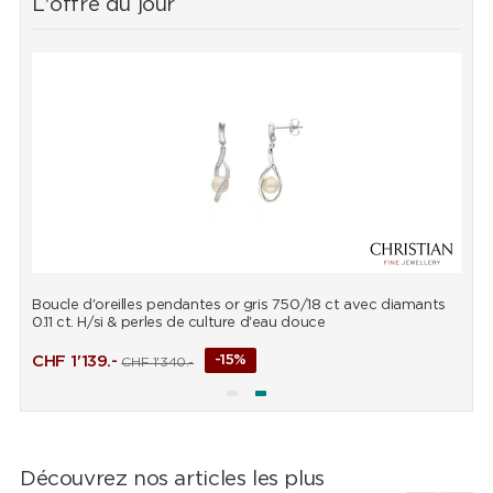
L'offre du jour
Boucle d'oreilles pendantes or gris 750/18 ct avec diamants
P
0.11 ct. H/si & perles de culture d'eau douce
d
CHF
1'139.-
-15%
CHF
1'340.-
Découvrez nos articles les plus