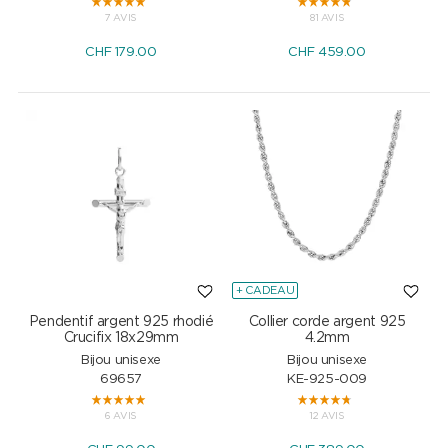
7 AVIS
81 AVIS
CHF
179.00
CHF
459.00
+ CADEAU
Pendentif argent 925 rhodié
Collier corde argent 925
Crucifix 18x29mm
4.2mm
Bijou unisexe
Bijou unisexe
69657
KE-925-009
6 AVIS
12 AVIS