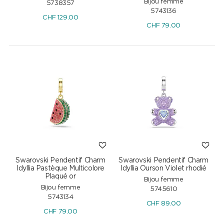
Bijou femme
5738357
5743136
CHF
129.00
CHF
79.00
Swarovski Pendentif Charm
Swarovski Pendentif Charm
Idyllia Pastèque Multicolore
Idyllia Ourson Violet rhodié
Plaqué or
Bijou femme
Bijou femme
5745610
5743134
CHF
89.00
CHF
79.00