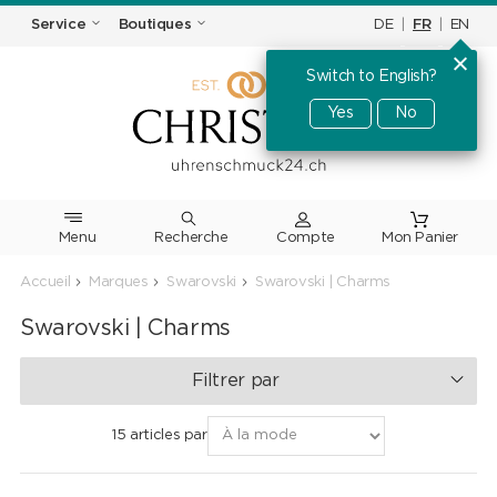
DE
|
FR
|
EN
Service
Boutiques
Switch to English?
Yes
No
Menu
Recherche
Accueil
Marques
Swarovski
Swarovski | Charms
Swarovski | Charms
Filtrer par
15 articles par