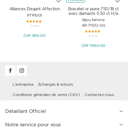
+ CADEAU
Alliances Elegant Affection
Bracelet or jaune 750/18 ct
P
avec diamants 0.50 ct H/si
RTR1001
Bijou femme
AR-71532-GG
7 AVIS
CHF 995.00
2 AVIS
CHF 1'660.00
L'entreprise
Échanges & retours
Conditions générales de vente (CGV)
Contactez-nous
Détaillant Officiel
Notre service pour vous