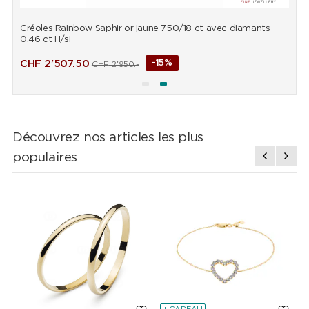
Créoles Rainbow Saphir or jaune 750/18 ct avec diamants
B
0.46 ct H/si
d
CHF
2'507.50
-15%
CHF
2'950.-
Découvrez nos articles les plus
populaires