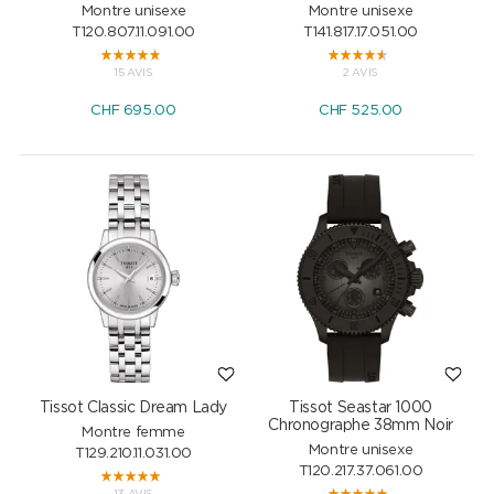
Montre unisexe
Montre unisexe
T120.807.11.091.00
T141.817.17.051.00
15 AVIS
2 AVIS
CHF
695.00
CHF
525.00
Tissot Classic Dream Lady
Tissot Seastar 1000
Chronographe 38mm Noir
Montre femme
Montre unisexe
T129.210.11.031.00
T120.217.37.061.00