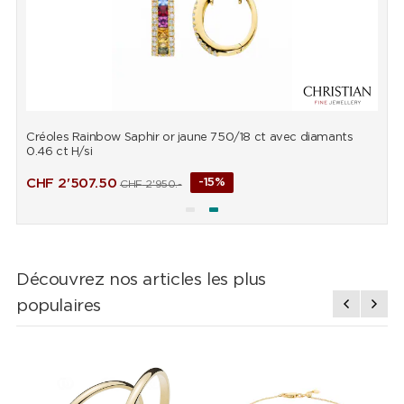
Créoles Rainbow Saphir or jaune 750/18 ct avec diamants
B
0.46 ct H/si
d
CHF
2'507.50
-15%
CHF
2'950.-
Découvrez nos articles les plus
populaires