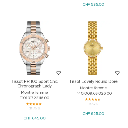
CHF
535.00
Tissot PR 100 Sport Chic
Tissot Lovely Round Doré
Chronograph Lady
Montre femme
Montre femme
T140.009.63.026.00
T101.917.22.116.00
9 AVIS
37 AVIS
CHF
625.00
CHF
645.00