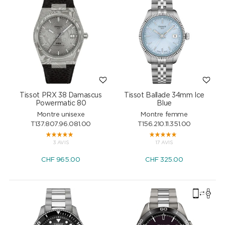
Tissot PRX 38 Damascus
Tissot Ballade 34mm Ice
Powermatic 80
Blue
Montre unisexe
Montre femme
T137.807.96.081.00
T156.210.11.351.00
3 AVIS
17 AVIS
CHF
965.00
CHF
325.00