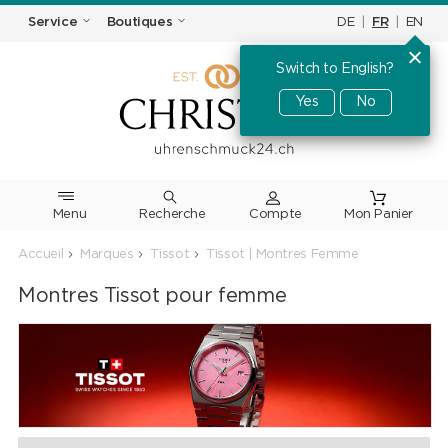
DE
|
FR
|
EN
Service
Boutiques
Switch to English?
Yes
No
Menu
Recherche
Accueil
Marques
Tissot
Tissot | Montres Femme
Montres Tissot pour femme