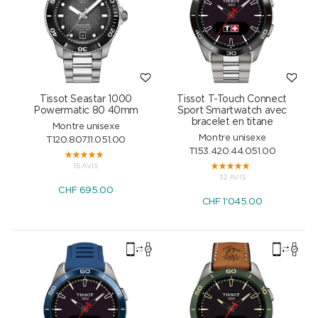
Tissot Seastar 1000
Tissot T-Touch Connect
Powermatic 80 40mm
Sport Smartwatch avec
bracelet en titane
Montre unisexe
Montre unisexe
T120.807.11.051.00
T153.420.44.051.00
15 AVIS
32 AVIS
CHF
695.00
CHF
1'045.00