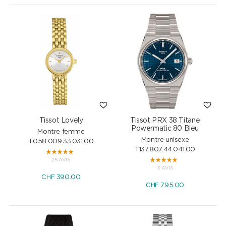
Tissot Lovely
Tissot PRX 38 Titane
Powermatic 80 Bleu
Montre femme
Montre unisexe
T058.009.33.031.00
T137.807.44.041.00
25 AVIS
3 AVIS
CHF
390.00
CHF
795.00