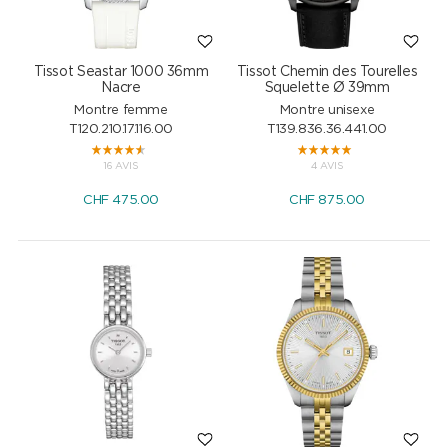
Tissot Seastar 1000 36mm
Tissot Chemin des Tourelles
Nacre
Squelette Ø 39mm
Montre femme
Montre unisexe
T120.210.17.116.00
T139.836.36.441.00
16 AVIS
4 AVIS
CHF
475.00
CHF
875.00