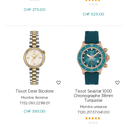
13 AVIS
5 AVIS
CHF
275.00
CHF
525.00
Tissot Desir Bicolore
Tissot Seastar 1000
Chronographe 38mm
Montre femme
Turquoise
T152.010.22.118.01
Montre unisexe
CHF
395.00
T120.217.37.041.00
5 AVIS