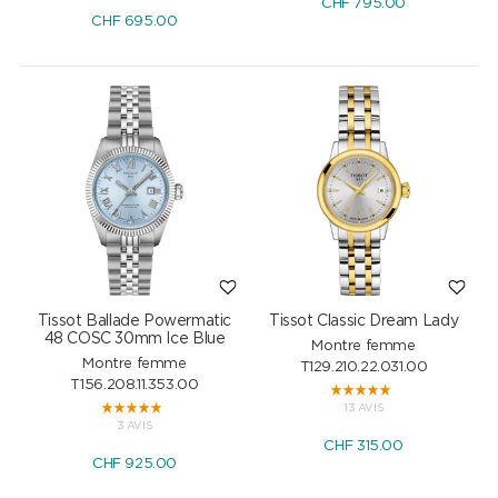
CHF
795.00
CHF
695.00
Tissot Ballade Powermatic
Tissot Classic Dream Lady
48 COSC 30mm Ice Blue
Montre femme
Montre femme
T129.210.22.031.00
T156.208.11.353.00
13 AVIS
3 AVIS
CHF
315.00
CHF
925.00