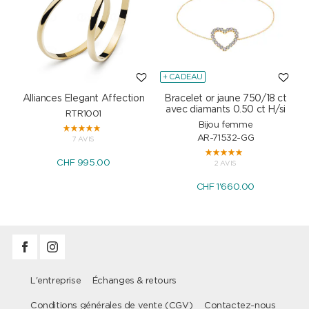
+ CADEAU
Alliances Elegant Affection
Bracelet or jaune 750/18 ct
P
avec diamants 0.50 ct H/si
RTR1001
Bijou femme
AR-71532-GG
7 AVIS
CHF 995.00
2 AVIS
CHF 1'660.00
L'entreprise
Échanges & retours
Conditions générales de vente (CGV)
Contactez-nous