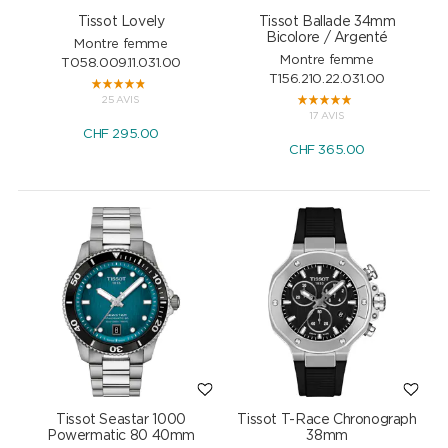
Tissot Lovely
Tissot Ballade 34mm
Bicolore / Argenté
Montre femme
Montre femme
T058.009.11.031.00
T156.210.22.031.00
25 AVIS
17 AVIS
CHF
295.00
CHF
365.00
Tissot Seastar 1000
Tissot T-Race Chronograph
Powermatic 80 40mm
38mm