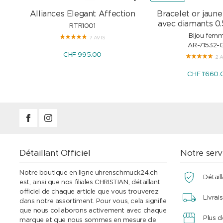
Alliances Elegant Affection
Bracelet or jaune
avec diamants 0.
RTR1001
Bijou fem
7 AVIS
AR-71532-
CHF 995.00
2 
CHF 1'660.
Détaillant Officiel
Notre serv
Notre boutique en ligne uhrenschmuck24.ch
Détaill
est, ainsi que nos filiales CHRISTIAN, détaillant
officiel de chaque article que vous trouverez
Livrai
dans notre assortiment. Pour vous, cela signifie
que nous collaborons activement avec chaque
Plus 
marque et que nous sommes en mesure de