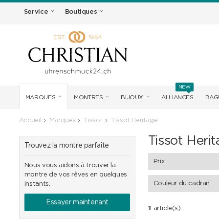
Service
Boutiques
NEW
MARQUES
MONTRES
BIJOUX
ALLIANCES
BAG
Accueil
Marques
Tissot
Tissot Heritage
Tissot Heri
Trouvez la montre parfaite
Prix
Nous vous aidons à trouver la
montre de vos rêves en quelques
Couleur du cadran
instants.
Essayer maintenant
11 article(s)