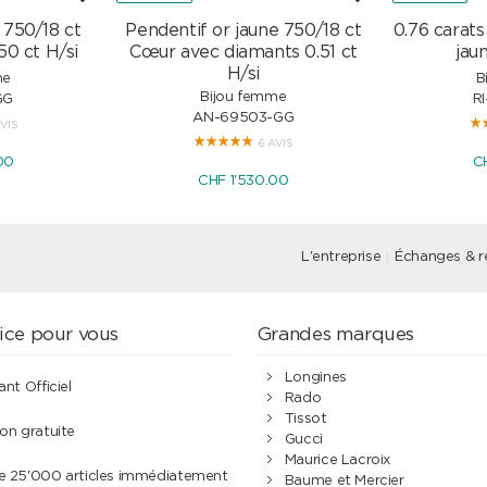
 750/18 ct
Pendentif or jaune 750/18 ct
0.76 carat
50 ct H/si
Cœur avec diamants 0.51 ct
jau
H/si
me
B
Bijou femme
GG
R
AN-69503-GG
AVIS
6 AVIS
00
C
CHF 1'530.00
L'entreprise
Échanges & r
ice pour vous
Grandes marques
Longines
ant Officiel
Rado
Tissot
son gratuite
Gucci
Maurice Lacroix
de 25'000 articles immédiatement
Baume et Mercier