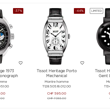
-37%
-44%
LIMITED
age 1973
Tissot Heritage Porto
Tissot 
ronograph
Mechanical
Gent 
omme
Montre homme
M
051.00
T128.505.16.012.00
T13
.00
CHF
595.00
.00
CHF
1'065.00