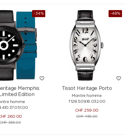
-34%
-48%
Heritage Memphis
Tissot Heritage Porto
Limited Edition
Montre homme
T128.509.16.032.00
ontre homme
4.410.37.051.00
CHF
259.00
CHF
495.00
CHF
260.00
CHF
395.00