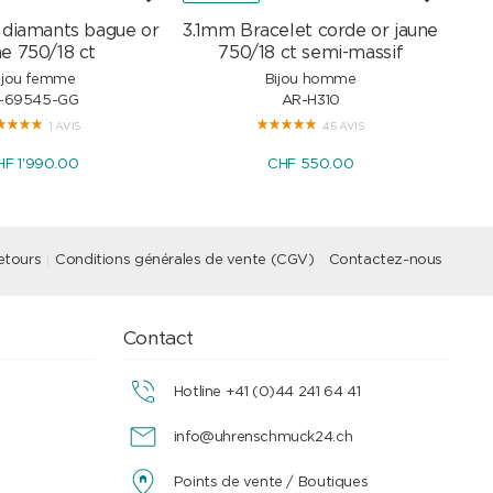
s diamants bague or
3.1mm Bracelet corde or jaune
Col
ne 750/18 ct
750/18 ct semi-massif
ijou femme
Bijou homme
I-69545-GG
AR-H310
1 AVIS
45 AVIS
HF 1'990.00
CHF 550.00
etours
Conditions générales de vente (CGV)
Contactez-nous
Contact
Hotline +41 (0)44 241 64 41
info@uhrenschmuck24.ch
Points de vente / Boutiques