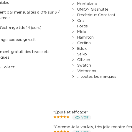
ibles
Montblanc
UNION Glashütte
nt par mensualités à 0% sur 3 /
Frederique Constant
4 mois
Oris
Fortis
d'échange (de 14 jours)
Mido
Hamilton
lage cadeau gratuit
Certina
Edox
ment gratuit des bracelets
Seiko
iques
Citizen
Swatch
& Collect
Victorinox
... toutes les marques
"Épuré et efficace"
voir
"Comme Je la voulais, très jolie montre f