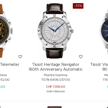
-35%
e Telemeter
Tissot Heritage Navigator
Tissot V
160th Anniversary Automatic
80
omme
Montre homme
M
052.00
T078.641.16.037.00
T15
5.00
CHF
1'019.00
CHF
1'565.00