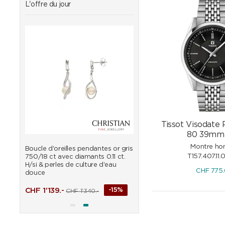
L'offre du jour
Tissot Visodate
80 39mm 
Montre h
vec
Boucle d'oreilles pendantes or gris
Pendentif or gris 750/18 
T157.407.11.
750/18 ct avec diamants 0.11 ct.
perles de culture d'eau d
H/si & perles de culture d'eau
CHF
775
douce
%
CHF
313.65
CHF
369.-
CHF
1'139.-
-15%
CHF
1'340.-