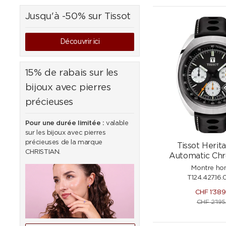
Jusqu'à -50% sur Tissot
Découvrir ici
15% de rabais sur les
bijoux avec pierres
précieuses
Pour une durée limitée :
valable
sur les bijoux avec pierres
précieuses de la marque
Tissot Herit
CHRISTIAN.
Automatic Ch
Montre h
T124.427.16.
CHF
1'389
CHF
2'195