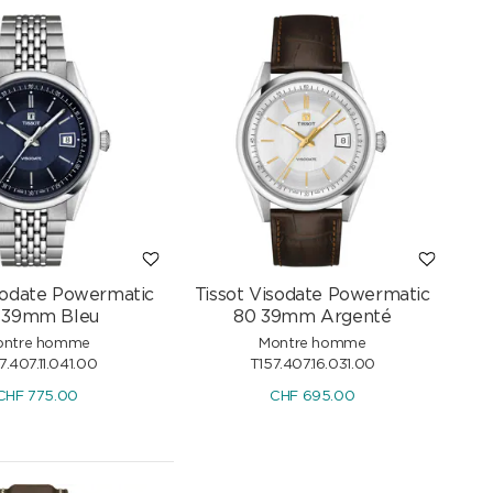
isodate Powermatic
Tissot Visodate Powermatic
 39mm Bleu
80 39mm Argenté
ontre homme
Montre homme
7.407.11.041.00
T157.407.16.031.00
CHF
775.00
CHF
695.00