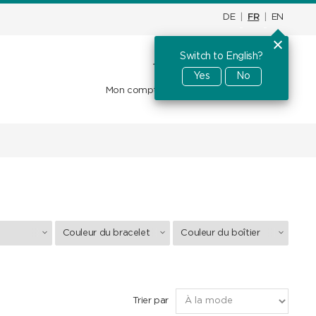
DE
|
FR
|
EN
Switch to English?
Panier d'achat
CHF
0.00
Yes
No
Mon compte
Favoris
Se connecter
Couleur du bracelet
Couleur du boîtier
Trier par