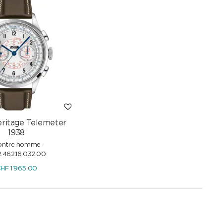
eritage Telemeter
1938
ontre homme
2.462.16.032.00
CHF
1'965.00