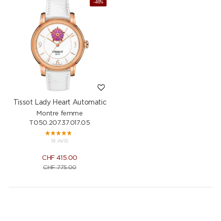
-46%
Tissot Lady Heart Automatic
Montre femme
T050.207.37.017.05
19 AVIS
CHF
415.00
CHF
775.00