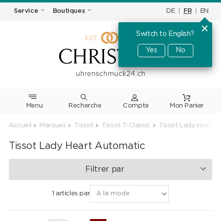
DE
|
FR
|
EN
Service
Boutiques
Switch to English?
Yes
No
Menu
Recherche
Accueil
Marques
Tissot
Tissot T-Classic
Tissot Lady Heart 
Tissot Lady Heart Automatic
Filtrer par
1 articles par