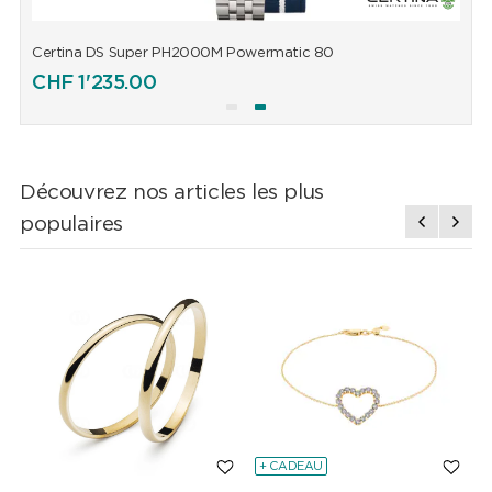
Certina DS Super PH2000M Powermatic 80
C
CHF
1'235.00
Découvrez nos articles les plus
populaires
+ CADEAU