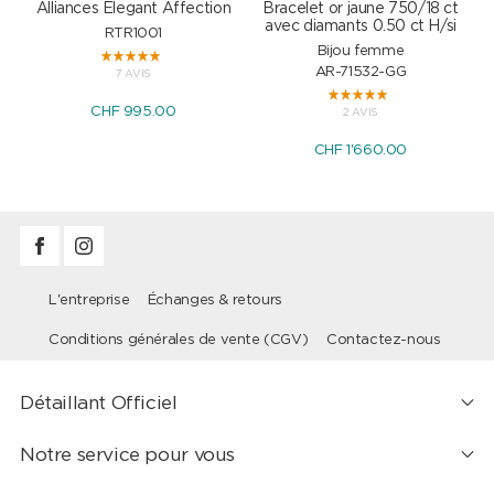
Alliances Elegant Affection
Bracelet or jaune 750/18 ct
P
avec diamants 0.50 ct H/si
RTR1001
Bijou femme
AR-71532-GG
7 AVIS
CHF 995.00
2 AVIS
CHF 1'660.00
L'entreprise
Échanges & retours
Conditions générales de vente (CGV)
Contactez-nous
Détaillant Officiel
Notre service pour vous