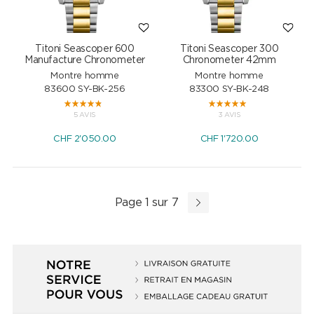
Titoni Seascoper 600
Titoni Seascoper 300
Manufacture Chronometer
Chronometer 42mm
Montre homme
Montre homme
83600 SY-BK-256
83300 SY-BK-248
5 AVIS
3 AVIS
CHF
2'050.00
CHF
1'720.00
Page 1 sur 7