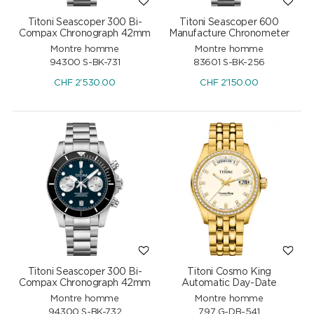
Titoni Seascoper 300 Bi-
Titoni Seascoper 600
Compax Chronograph 42mm
Manufacture Chronometer
Montre homme
Montre homme
94300 S-BK-731
83601 S-BK-256
CHF
2'530.00
CHF
2'150.00
Titoni Seascoper 300 Bi-
Titoni Cosmo King
Compax Chronograph 42mm
Automatic Day-Date
Montre homme
Montre homme
94300 S-BK-732
797 G-DB-541