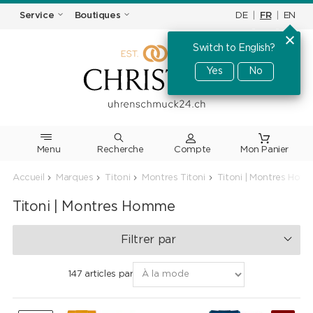
DE
|
FR
|
EN
Service
Boutiques
Switch to English?
Yes
No
Menu
Recherche
Accueil
Marques
Titoni
Montres Titoni
Titoni | Montres Ho
Titoni | Montres Homme
Filtrer par
147 articles par