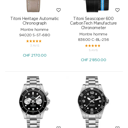
Titoni Heritage Automatic
Titoni Seascoper 600
Chronograph
CarbonTech Manufacture
Chronometer
Montre homme
Montre homme
94020 S-ST-680
83600 C-BL-256
3 AVIS
5 AVIS
CHF
2'170.00
CHF
2'850.00