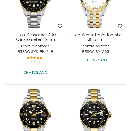
Titoni Seascoper 300
Titoni Airmaster Automatic
Chronometer 42mm
38.5mm
Montre homme
Montre homme
83300 SYS-BK-248
83909 SY-063
CHF
970.00
3 AVIS
CHF
1'720.00