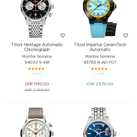
Titoni Heritage Automatic
Titoni Impetus CeramTech
Chronograph
Automatic
Montre homme
Montre homme
94020 S-681
83765 B-AO-707
3 AVIS
2 AVIS
CHF
1'130.00
CHF
2'570.00
CHF
2'260.00