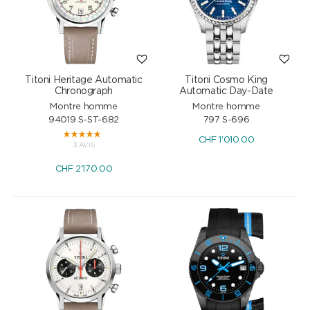
Titoni Heritage Automatic
Titoni Cosmo King
Chronograph
Automatic Day-Date
Montre homme
Montre homme
94019 S-ST-682
797 S-696
CHF
1'010.00
3 AVIS
CHF
2'170.00