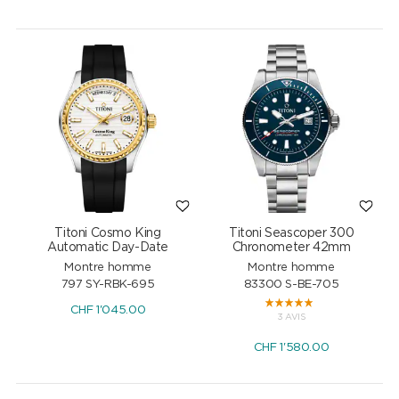
Titoni Cosmo King
Titoni Seascoper 300
Automatic Day-Date
Chronometer 42mm
Montre homme
Montre homme
797 SY-RBK-695
83300 S-BE-705
CHF
1'045.00
3 AVIS
CHF
1'580.00