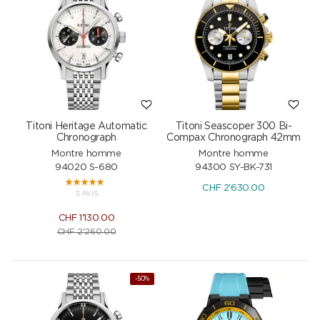
Titoni Heritage Automatic
Titoni Seascoper 300 Bi-
Chronograph
Compax Chronograph 42mm
Montre homme
Montre homme
94020 S-680
94300 SY-BK-731
CHF
2'630.00
3 AVIS
CHF
1'130.00
CHF
2'260.00
-50%