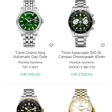
Titoni Cosmo King
Titoni Seascoper 300 Bi-
Automatic Day-Date
Compax Chronograph 42mm
Montre homme
Montre homme
797 S-697
94300 S-BK-733
CHF
1'010.00
CHF
2'530.00