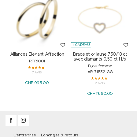
+ CADEAU
Alliances Elegant Affection
Bracelet or jaune 750/18 ct
P
avec diamants 0.50 ct H/si
RTR1001
Bijou femme
AR-71532-GG
7 AVIS
CHF 995.00
2 AVIS
CHF 1'660.00
L'entreprise
Échanges & retours