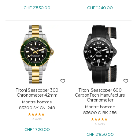
CHF
2'530.00
CHF
1'240.00
Titoni Seascoper 300
Titoni Seascoper 600
Chronometer 42mm
CarbonTech Manufacture
Chronometer
Montre homme
Montre homme
83300 SY-GN-248
83600 C-BK-256
3 AVIS
5 AVIS
CHF
1'720.00
CHF
2'850.00