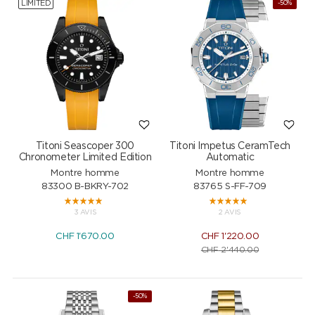
LIMITED
-50%
Titoni Seascoper 300
Titoni Impetus CeramTech
Chronometer Limited Edition
Automatic
Montre homme
Montre homme
83300 B-BKRY-702
83765 S-FF-709
3 AVIS
2 AVIS
CHF
1'670.00
CHF
1'220.00
CHF
2'440.00
-50%