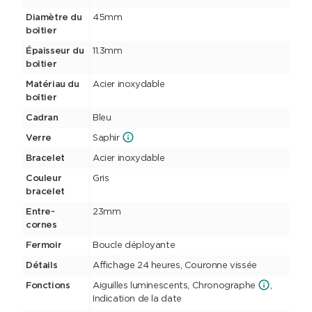
Diamètre du
45mm
boîtier
Épaisseur du
11.3mm
boîtier
Matériau du
Acier inoxydable
boîtier
Cadran
Bleu
Verre
Saphir
Bracelet
Acier inoxydable
Couleur
Gris
bracelet
Entre-
23mm
cornes
Fermoir
Boucle déployante
Détails
Affichage 24 heures, Couronne vissée
Fonctions
Aiguilles luminescents, Chronographe
,
Indication de la date