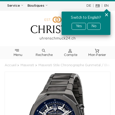
DE
|
FR
|
EN
Service
Boutiques
Switch to English?
Yes
No
Menu
Recherche
Accueil
Maserati
Maserati Stile Chronographe Gunmetal / Bleu