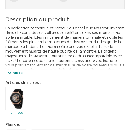
Description du produit
La perfection technique et l'amour du détail que Maserati investit
dans chacune de ses voitures se reflètent dans ses montres au
style inimitable. Elles réintègrent de manière originale et noble les
éléments les plus emblématiques de l'histoire et du design de la
marque au trident. Le cadran offre une vue excellente sur le
mouvement Quartz de haute qualité de la montre. Le trident
majestueux de Maserati couronne ce cadran incomparable avec
éclat ! Le côté propose une couronne classique, avec laquelle
vous pouvez facilement ajuster l'heure de votre nouveau bijou. Le
bracelet en acier inoxydable de haute qualité offre une prise
lire plus »
optimale et complète parfaitement le look élégant de votre
nouvelle montre !
Articles similaires :
CHF
369
Plus de: