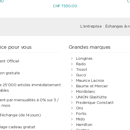
00
C
CHF 1'530.00
L'entreprise
Échanges & r
ice pour vous
Grandes marques
Longines
ant Officiel
Rado
Tissot
son gratuite
Gucci
Maurice Lacroix
de 25'000 articles immédiatement
Baume et Mercier
ibles
Montblanc
UNION Glashütte
nt par mensualités à 0% sur 3 /
Frederique Constant
4 mois
Oris
Fortis
d'échange (de 14 jours)
Mido
Hamilton
lage cadeau gratuit