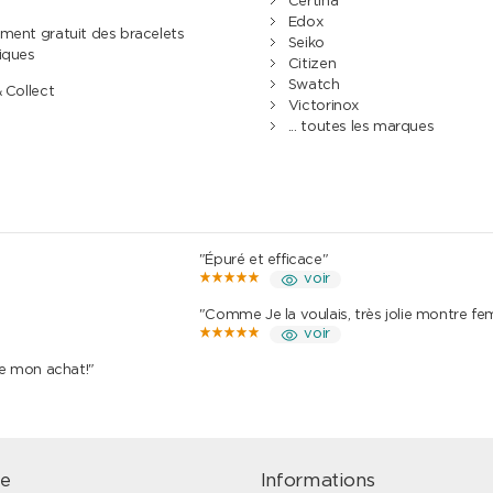
Certina
Edox
ment gratuit des bracelets
Seiko
iques
Citizen
Swatch
& Collect
Victorinox
... toutes les marques
"Épuré et efficace"
voir
"Comme Je la voulais, très jolie montre f
voir
de mon achat!"
e
Informations