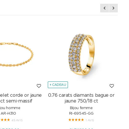
+ CADEAU
+ C
elet corde or jaune
0.76 carats diamants bague or
Col
 ct semi-massif
jaune 750/18 ct
ijou homme
Bijou femme
AR-H310
RI-69545-GG
45 AVIS
1 AVIS