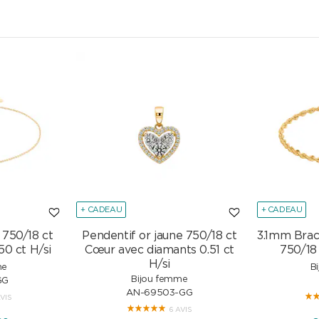
+ CADEAU
+ CADEAU
 750/18 ct
Pendentif or jaune 750/18 ct
3.1mm Brac
50 ct H/si
Cœur avec diamants 0.51 ct
750/18
H/si
me
B
Bijou femme
GG
AN-69503-GG
AVIS
6 AVIS