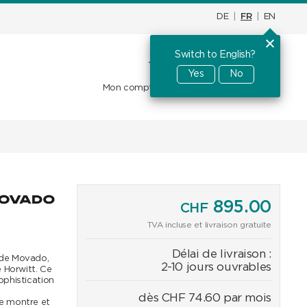
DE
|
FR
|
EN
Switch to English?
Panier d'achat
CHF
0.00
Yes
No
Mon compte
Favoris
Se connecter
895.00
CHF
TVA incluse et livraison gratuite
Délai de livraison :
 de Movado,
2-10 jours ouvrables
e Horwitt. Ce
ophistication
dès
CHF
74.60
par mois
te montre et