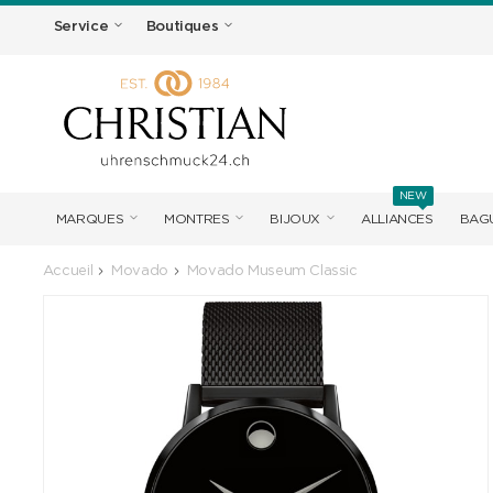
Service
Boutiques
NEW
MARQUES
MONTRES
BIJOUX
ALLIANCES
BAGU
Accueil
Movado
Movado Museum Classic