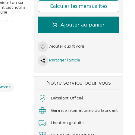
rieur ton sur
Calculer les mensualités
t distinctif à
e une
de design et
Ajouter au panier
e l'art et de
le et garantit
 style, vous
sic n'est pas
Ajouter aux favoris
ouls du temps
Partager l'article
50
CHF
1'050
CHF
650
CHF
550
CHF
750
CHF
595
Notre service pour vous
Homme
Détaillant Officiel
Garantie internationale du fabricant
Livraison gratuite