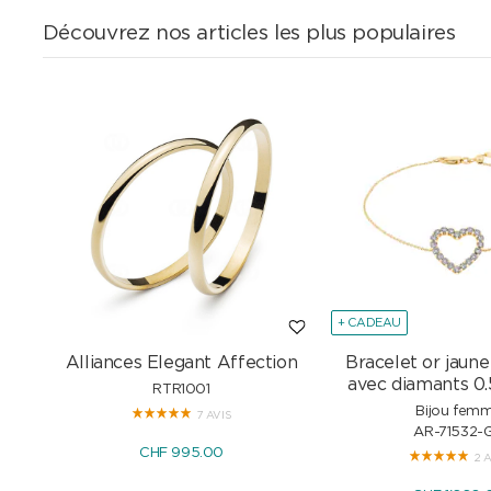
Découvrez nos articles les plus populaires
+ CADEAU
Alliances Elegant Affection
Bracelet or jaune
avec diamants 0.
RTR1001
Bijou fem
7 AVIS
AR-71532-
CHF 995.00
2 