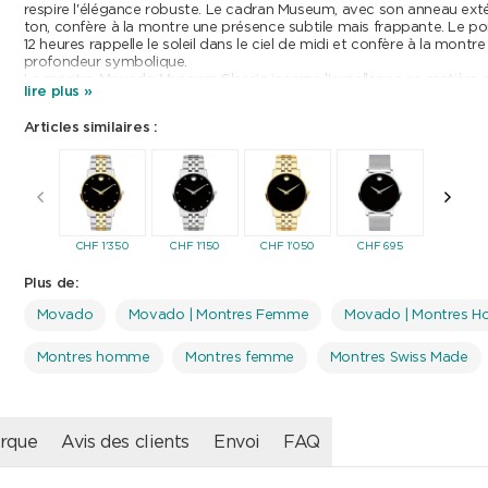
respire l'élégance robuste. Le cadran Museum, avec son anneau exté
ton, confère à la montre une présence subtile mais frappante. Le poin
12 heures rappelle le soleil dans le ciel de midi et confère à la montr
profondeur symbolique.
La montre Movado Museum Classic incarne l'excellence en matière 
lire plus »
d'artisanat. Chaque regard sur le cadran révèle la fusion magistrale d
la mesure du temps. Le bracelet de haute qualité complète l'ensemb
Articles similaires :
une expérience de port confortable.
Avec cette montre, vous ne faites pas seulement une déclaration de
portez aussi un morceau d'histoire à votre poignet. La Museum Clas
seulement une montre - c'est une icône intemporelle qui prend le p
avec une touche de luxe et de raffinement.
CHF
1'350
CHF
1'150
CHF
1'050
CHF
695
CHF
9
Plus de:
Movado
Movado | Montres Femme
Movado | Montres 
Montres homme
Montres femme
Montres Swiss Made
rque
Avis des clients
Envoi
FAQ