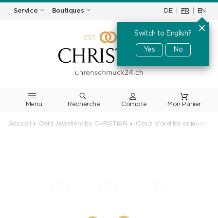
DE
|
FR
|
EN
Service
Boutiques
Switch to English?
Yes
No
Menu
Recherche
Accueil
Gold Jewellery by CHRISTIAN
Clous d'oreilles or jaune 