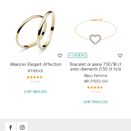
+ CADEAU
Alliances Elegant Affection
Bracelet or jaune 750/18 ct
P
avec diamants 0.50 ct H/si
RTR1001
Bijou femme
AR-71532-GG
7 AVIS
CHF 995.00
2 AVIS
CHF 1'660.00