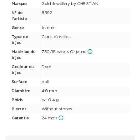
Marque
Gold Jewellery by CHRISTIAN
N° de
8592
l'article
Genre
femme
Type de
Clous d'oreilles
bijou
Matériau du
750/18 carats Or jaune
bijou
Couleur du
Doré
bijou
Surface
poli
Diamètre
4.0 mm
Poids
ca. 0.4 g
Pierres
Without stones
Garantie
24 mois