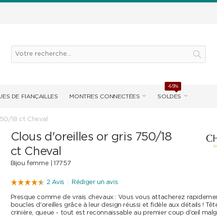
-65%
ES DE FIANÇAILLES
MONTRES CONNECTÉES
SOLDES
 750/18 ct Cheval
Clous d'oreilles or gris 750/18
ct Cheval
Bijou femme |
17757
2 Avis
Rédiger un avis
Presque comme de vrais chevaux : Vous vous attacherez rapidemen
boucles d'oreilles grâce à leur design réussi et fidèle aux détails ! Têt
crinière, queue - tout est reconnaissable au premier coup d'œil malgré