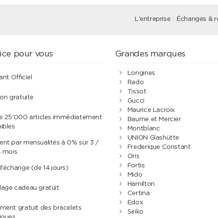
L'entreprise
Échanges & r
ice pour vous
Grandes marques
Longines
ant Officiel
Rado
Tissot
son gratuite
Gucci
Maurice Lacroix
de 25'000 articles immédiatement
Baume et Mercier
ibles
Montblanc
UNION Glashütte
nt par mensualités à 0% sur 3 /
Frederique Constant
4 mois
Oris
Fortis
d'échange (de 14 jours)
Mido
Hamilton
lage cadeau gratuit
Certina
Edox
ment gratuit des bracelets
Seiko
iques