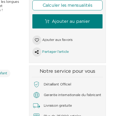
 les longues
Calculer les mensualités
et
 !
Ajouter au panier
Ajouter aux favoris
09
CHF
159
CHF
249
CHF
389
CHF
649
CHF
499
Partager l'article
Notre service pour vous
nfant
Détaillant Officiel
Garantie internationale du fabricant
Livraison gratuite