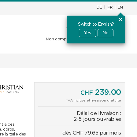
DE
|
FR
|
EN
Switch to English?
Panier d'achat
CHF
0.00
Yes
No
Mon compte
Favoris
Se connecter
239.00
CHF
TVA incluse et livraison gratuite
Délai de livraison :
2-5 jours ouvrables
t à ces
e, corps,
dès
CHF
79.65
par mois
 la taille des