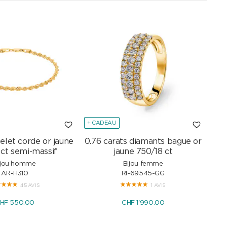
+ CADEAU
+ C
elet corde or jaune
0.76 carats diamants bague or
Col
 ct semi-massif
jaune 750/18 ct
ijou homme
Bijou femme
AR-H310
RI-69545-GG
45 AVIS
1 AVIS
HF 550.00
CHF 1'990.00