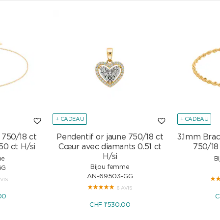
+ CADEAU
+ CADEAU
 750/18 ct
Pendentif or jaune 750/18 ct
3.1mm Brac
50 ct H/si
Cœur avec diamants 0.51 ct
750/18
H/si
me
B
Bijou femme
GG
AN-69503-GG
AVIS
6 AVIS
00
C
CHF 1'530.00