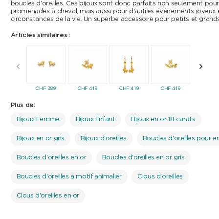
boucles d'oreilles. Ces bijoux sont donc parfaits non seulement pour
promenades à cheval, mais aussi pour d'autres événements joyeux 
circonstances de la vie. Un superbe accessoire pour petits et grands
Articles similaires :
CHF
389
CHF
419
CHF
419
CHF
419
CHF
3
Plus de:
Bijoux Femme
Bijoux Enfant
Bijoux en or 18 carats
Bijoux en or gris
Bijoux d'oreilles
Boucles d'oreilles pour e
Boucles d'oreilles en or
Boucles d'oreilles en or gris
Boucles d'oreilles à motif animalier
Clous d'oreilles
Clous d'oreilles en or