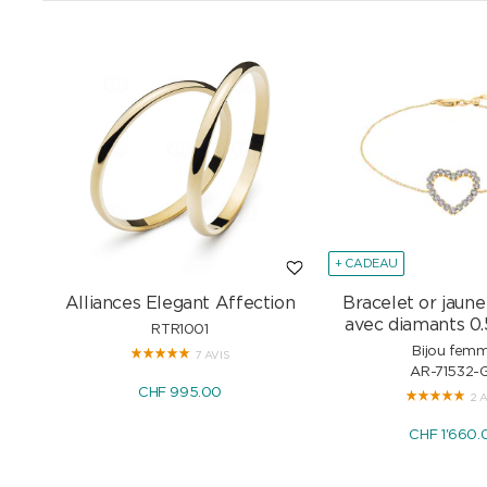
+ CADEAU
Alliances Elegant Affection
Bracelet or jaune
avec diamants 0.
RTR1001
Bijou fem
7 AVIS
AR-71532-
CHF 995.00
2 
CHF 1'660.