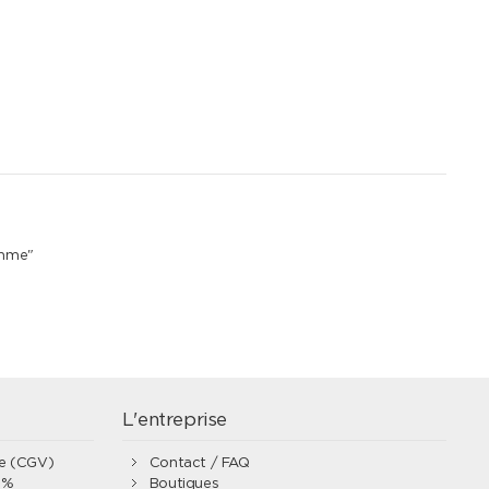
emme"
L'entreprise
te (CGV)
Contact / FAQ
0%
Boutiques