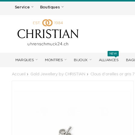
Service
Boutiques
NEW
MARQUES
MONTRES
BIJOUX
ALLIANCES
BAGU
Accueil
Gold Jewellery by CHRISTIAN
Clous d'oreilles or gris