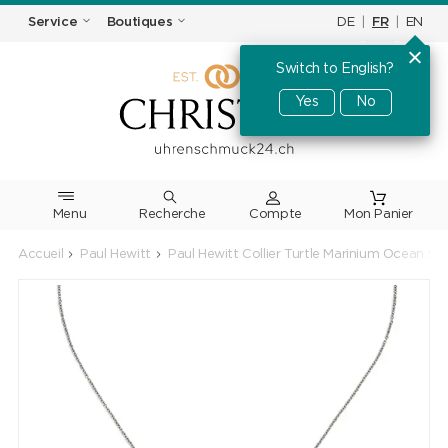
DE
|
FR
|
EN
Service
Boutiques
Switch to English?
Yes
No
Menu
Recherche
Accueil
Paul Hewitt
Paul Hewitt Collier Turtle Marinium Ocean St