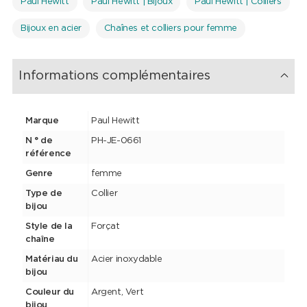
Paul Hewitt
Paul Hewitt | Bijoux
Paul Hewitt | Colliers
Bijoux en acier
Chaînes et colliers pour femme
Informations complémentaires
Marque
Paul Hewitt
N ° de
PH-JE-0661
référence
Genre
femme
Type de
Collier
bijou
Style de la
Forçat
chaîne
Matériau du
Acier inoxydable
bijou
Couleur du
Argent, Vert
bijou