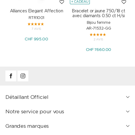
+ CADEAU
Alliances Elegant Affection
Bracelet or jaune 750/18 ct
P
avec diamants 0.50 ct H/si
RTR1001
Bijou femme
AR-71532-GG
7 AVIS
CHF 995.00
2 AVIS
CHF 1'660.00
Détaillant Officiel
Notre service pour vous
Grandes marques