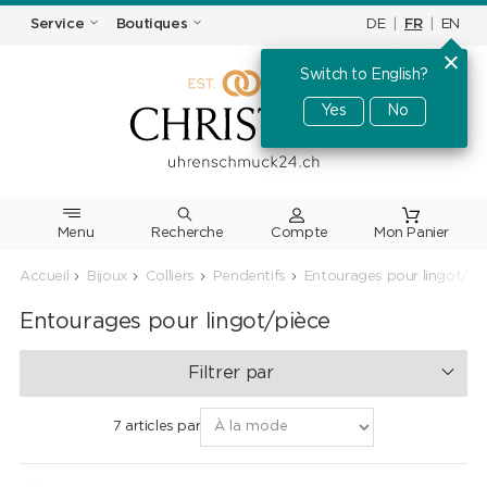
DE
|
FR
|
EN
Service
Boutiques
Switch to English?
Yes
No
Menu
Recherche
Accueil
Bijoux
Colliers
Pendentifs
Entourages pour lingot/pi
Entourages pour lingot/pièce
Filtrer par
7 articles par