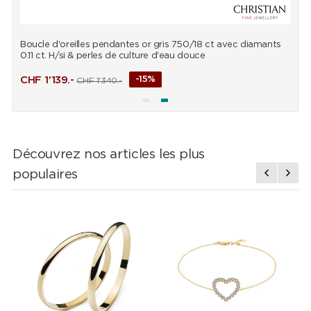
Boucle d'oreilles pendantes or gris 750/18 ct avec diamants
P
0.11 ct. H/si & perles de culture d'eau douce
d
CHF
1'139.-
-15%
CHF
1'340.-
Découvrez nos articles les plus
populaires