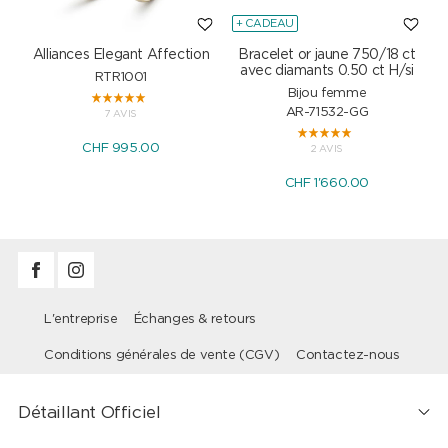
+ CADEAU
Alliances Elegant Affection
Bracelet or jaune 750/18 ct
P
avec diamants 0.50 ct H/si
RTR1001
Bijou femme
AR-71532-GG
7 AVIS
CHF 995.00
2 AVIS
CHF 1'660.00
L'entreprise
Échanges & retours
Conditions générales de vente (CGV)
Contactez-nous
Détaillant Officiel