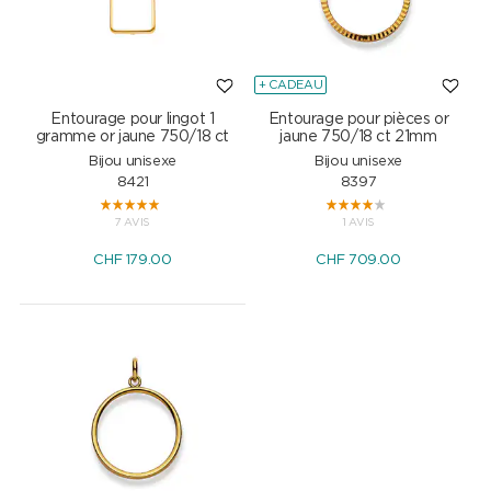
+ CADEAU
Entourage pour lingot 1
Entourage pour pièces or
gramme or jaune 750/18 ct
jaune 750/18 ct 21mm
Bijou unisexe
Bijou unisexe
8421
8397
7 AVIS
1 AVIS
CHF
179.00
CHF
709.00