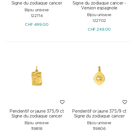
Signe du zodiaque cancer
Signe du zodiaque cancer -
Version espagnole
Bijou unisexe
Bijou unisexe
122714
122702
CHF
499.00
CHF
249.00
Pendentif or jaune 375/9 ct
Pendentif or jaune 375/9 ct
Signe du zodiaque cancer
Signe du zodiaque cancer
Bijou unisexe
Bijou unisexe
119818
119806