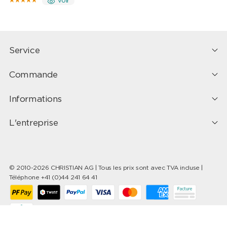
voir
Service
Commande
Informations
L'entreprise
© 2010-2026 CHRISTIAN AG | Tous les prix sont avec TVA incluse |
Téléphone +41 (0)44 241 64 41