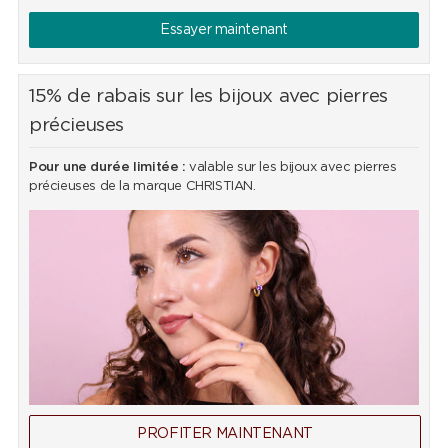
Essayer maintenant
15% de rabais sur les bijoux avec pierres
précieuses
Pour une durée limitée :
valable sur les bijoux avec pierres
précieuses de la marque CHRISTIAN.
PROFITER MAINTENANT