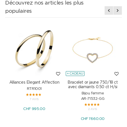
Découvrez nos articles les plus
populaires
+ CADEAU
Alliances Elegant Affection
Bracelet or jaune 750/18 ct
P
avec diamants 0.50 ct H/si
RTR1001
Bijou femme
AR-71532-GG
7 AVIS
CHF 995.00
2 AVIS
CHF 1'660.00