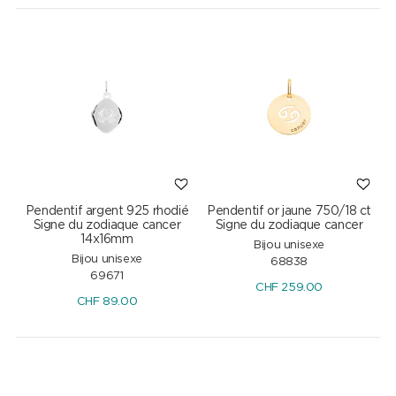
Pendentif argent 925 rhodié
Pendentif or jaune 750/18 ct
Signe du zodiaque cancer
Signe du zodiaque cancer
14x16mm
Bijou unisexe
Bijou unisexe
68838
69671
CHF
259.00
CHF
89.00