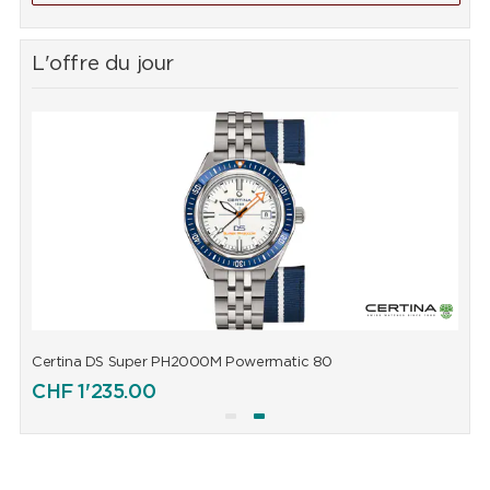
L'offre du jour
Certina DS Super PH2000M Powermatic 80
C
CHF
1'235.00