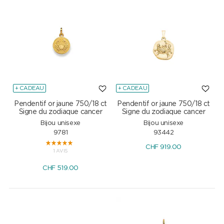
+ CADEAU
+ CADEAU
Pendentif or jaune 750/18 ct
Pendentif or jaune 750/18 ct
Signe du zodiaque cancer
Signe du zodiaque cancer
Bijou unisexe
Bijou unisexe
9781
93442
CHF
919.00
1 AVIS
CHF
519.00