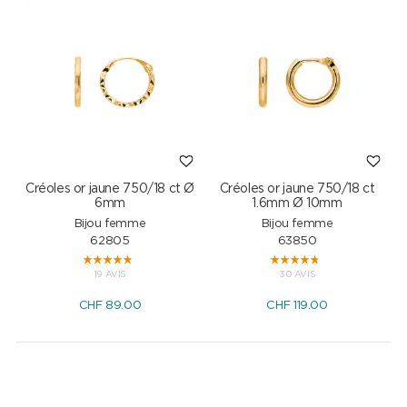
Créoles or jaune 750/18 ct Ø
Créoles or jaune 750/18 ct
6mm
1.6mm Ø 10mm
Bijou femme
Bijou femme
62805
63850
19 AVIS
30 AVIS
CHF
89.00
CHF
119.00