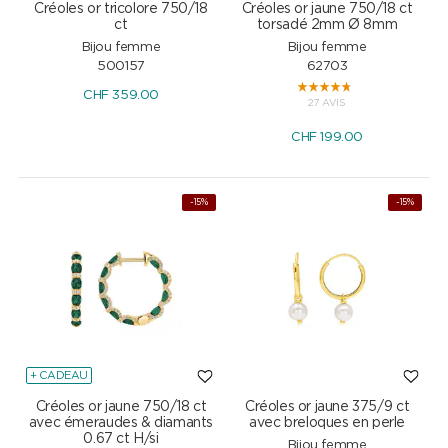
Créoles or tricolore 750/18
Créoles or jaune 750/18 ct
ct
torsadé 2mm Ø 8mm
Bijou femme
Bijou femme
500157
62703
CHF
359.00
27 AVIS
CHF
199.00
-15%
-15%
+ CADEAU
Créoles or jaune 750/18 ct
Créoles or jaune 375/9 ct
avec émeraudes & diamants
avec breloques en perle
0.67 ct H/si
Bijou femme