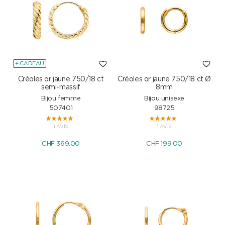
+ CADEAU
Créoles or jaune 750/18 ct
Créoles or jaune 750/18 ct Ø
semi-massif
8mm
Bijou femme
Bijou unisexe
507401
98725
1 AVIS
1 AVIS
CHF
369.00
CHF
199.00