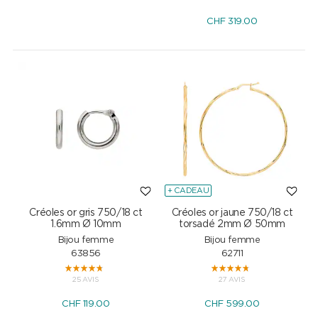
CHF
319.00
+ CADEAU
Créoles or gris 750/18 ct
Créoles or jaune 750/18 ct
1.6mm Ø 10mm
torsadé 2mm Ø 50mm
Bijou femme
Bijou femme
63856
62711
25 AVIS
27 AVIS
CHF
119.00
CHF
599.00