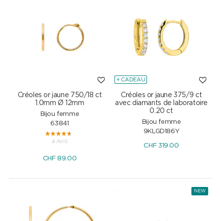
+ CADEAU
Créoles or jaune 750/18 ct
Créoles or jaune 375/9 ct
1.0mm Ø 12mm
avec diamants de laboratoire
0.20 ct
Bijou femme
Bijou femme
63841
9KLGD186Y
4 AVIS
CHF
319.00
CHF
89.00
NEW