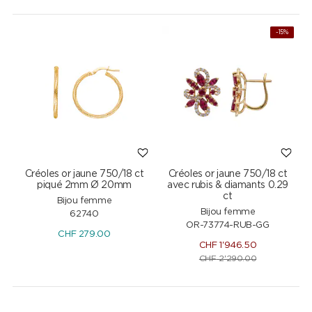
NEW
-15%
Créoles or jaune 750/18 ct
Créoles or jaune 750/18 ct
piqué 2mm Ø 20mm
avec rubis & diamants 0.29
ct
Bijou femme
Bijou femme
62740
OR-73774-RUB-GG
CHF
279.00
CHF
1'946.50
CHF
2'290.00