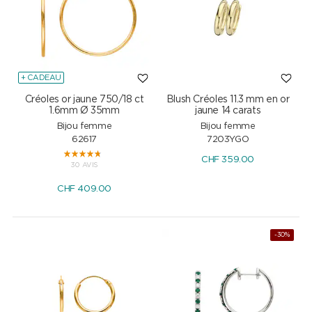
+ CADEAU
Créoles or jaune 750/18 ct
Blush Créoles 11.3 mm en or
1.6mm Ø 35mm
jaune 14 carats
Bijou femme
Bijou femme
62617
7203YGO
CHF
359.00
30 AVIS
CHF
409.00
-30%