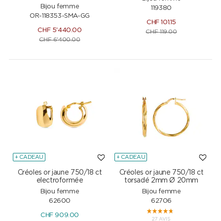
Bijou femme
119380
OR-118353-SMA-GG
CHF
101.15
CHF
5'440.00
CHF
119.00
CHF
6'400.00
+ CADEAU
+ CADEAU
Créoles or jaune 750/18 ct
Créoles or jaune 750/18 ct
electroformée
torsadé 2mm Ø 20mm
Bijou femme
Bijou femme
62600
62706
CHF
909.00
27 AVIS