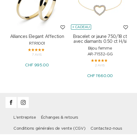
+ CADEAU
Alliances Elegant Affection
Bracelet or jaune 750/18 ct
P
avec diamants 0.50 ct H/si
RTR1001
Bijou femme
AR-71532-GG
7 AVIS
CHF 995.00
2 AVIS
CHF 1'660.00
L'entreprise
Échanges & retours
Conditions générales de vente (CGV)
Contactez-nous