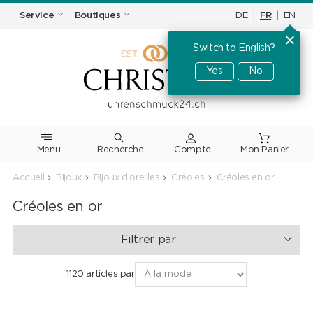
DE
|
FR
|
EN
Service
Boutiques
Switch to English?
Yes
No
Menu
Recherche
Accueil
Bijoux
Bijoux d'oreilles
Créoles
Créoles en or
Créoles en or
Filtrer par
1120 articles par