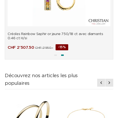
Créoles Rainbow Saphir or jaune 750/18 ct avec diamants
B
0.46 ct H/si
d
CHF
2'507.50
-15%
CHF
2'950.-
Découvrez nos articles les plus
populaires