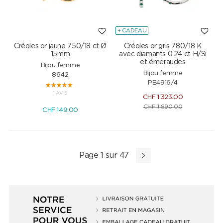
+ CADEAU
Créoles or jaune 750/18 ct Ø
Créoles or gris 780/18 K
15mm
avec diamants 0.24 ct H/Si
et émeraudes
Bijou femme
Bijou femme
8642
PE4916/4
1 AVIS
CHF
1'323.00
CHF
1'890.00
CHF
149.00
Page 1 sur 47