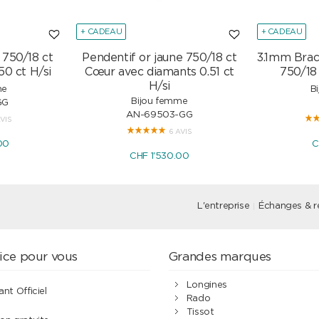
+ CADEAU
+ CADEAU
 750/18 ct
Pendentif or jaune 750/18 ct
3.1mm Brac
50 ct H/si
Cœur avec diamants 0.51 ct
750/18
H/si
me
B
Bijou femme
GG
AN-69503-GG
AVIS
6 AVIS
00
C
CHF 1'530.00
L'entreprise
Échanges & r
ice pour vous
Grandes marques
Longines
ant Officiel
Rado
Tissot