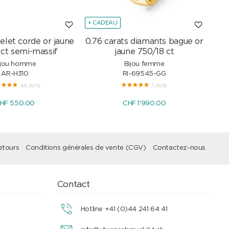
+ CADEAU
+ C
elet corde or jaune
0.76 carats diamants bague or
Col
 ct semi-massif
jaune 750/18 ct
ijou homme
Bijou femme
AR-H310
RI-69545-GG
45 AVIS
1 AVIS
HF 550.00
CHF 1'990.00
etours
Conditions générales de vente (CGV)
Contactez-nous
Contact
Hotline +41 (0)44 241 64 41