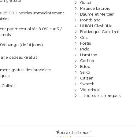
son gratuite
Gucci
Maurice Lacroix
de 25'000 articles immédiatement
Baume et Mercier
ibles
Montblanc
UNION Glashütte
nt par mensualités à 0% sur 3 /
Frederique Constant
4 mois
Oris
Fortis
d'échange (de 14 jours)
Mido
Hamilton
lage cadeau gratuit
Certina
Edox
ment gratuit des bracelets
Seiko
iques
Citizen
Swatch
& Collect
Victorinox
... toutes les marques
"Épuré et efficace"