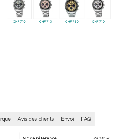
CHF
710
CHF
710
CHF
750
CHF
710
rque
Avis des clients
Envoi
FAQ
N ° de référence
SSC815P1