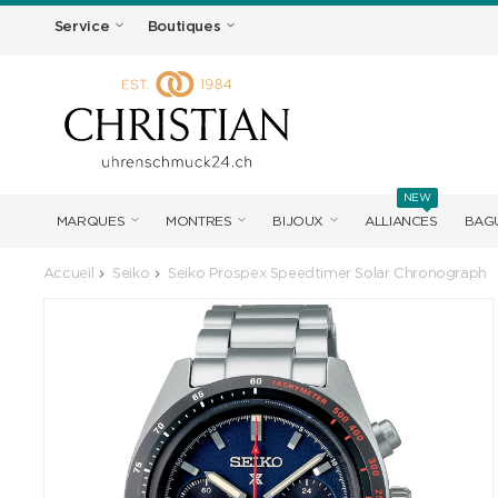
Service
Boutiques
NEW
MARQUES
MONTRES
BIJOUX
ALLIANCES
BAGU
Accueil
Seiko
Seiko Prospex Speedtimer Solar Chronograph