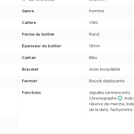
Genre
homme
Calibre
V192
Forme du boîtier
Rond
Épaisseur du boîtier
13mm
Cadran
Bleu
Bracelet
Acier inoxydable
Fermoir
Boucle déployante
Fonctions
Aiguilles luminescents,
Chronographe
, Indi
réserve de marche, Indi
de la date, Tachymètre