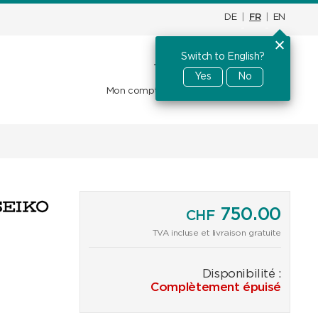
DE
|
FR
|
EN
Switch to English?
Panier d'achat
CHF
0.00
Yes
No
Mon compte
Favoris
Se connecter
750.00
CHF
TVA incluse et livraison gratuite
Disponibilité :
Complètement épuisé