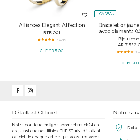
+ CADEAU
Alliances Elegant Affection
Bracelet or jaune
avec diamants 0.
RTR1001
Bijou fem
7 AVIS
AR-71532-
CHF 995.00
2 
CHF 1'660.
Détaillant Officiel
Notre serv
Notre boutique en ligne uhrenschmuck24.ch
Détaill
est, ainsi que nos filiales CHRISTIAN, détaillant
officiel de chaque article que vous trouverez