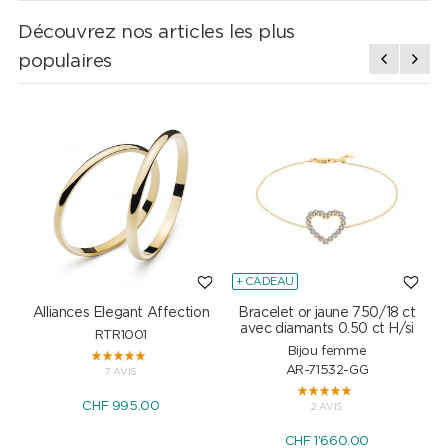
Découvrez nos articles les plus
populaires
+ CADEAU
Alliances Elegant Affection
Bracelet or jaune 750/18 ct
P
avec diamants 0.50 ct H/si
RTR1001
Bijou femme
AR-71532-GG
7 AVIS
CHF 995.00
2 AVIS
CHF 1'660.00