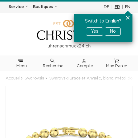
DE
|
FR
|
EN
Service
Boutiques
Switch to English?
Yes
No
Menu
Recherche
Accueil
Swarovski
Swarovski Bracelet Angelic, blanc, métal doré