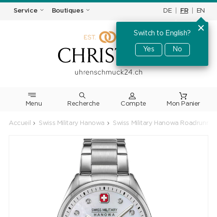
DE
|
FR
|
EN
Service
Boutiques
Switch to English?
Yes
No
Menu
Recherche
Accueil
Swiss Military Hanowa
Swiss Military Hanowa Roadrunner