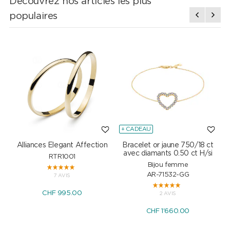
Découvrez nos articles les plus
populaires
+ CADEAU
Alliances Elegant Affection
Bracelet or jaune 750/18 ct
P
avec diamants 0.50 ct H/si
RTR1001
Bijou femme
AR-71532-GG
7 AVIS
CHF 995.00
2 AVIS
CHF 1'660.00