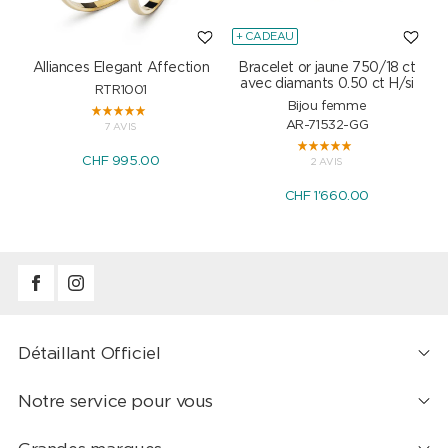
+ CADEAU
Alliances Elegant Affection
Bracelet or jaune 750/18 ct
P
avec diamants 0.50 ct H/si
RTR1001
Bijou femme
AR-71532-GG
7 AVIS
CHF 995.00
2 AVIS
CHF 1'660.00
Détaillant Officiel
Notre service pour vous