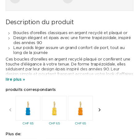
Description du produit
Boucles d'oreilles classiques en argent recyclé et plaqué or
Design élégant et épais avec une forme trapézoïdale, inspiré
des années 90
Leur poids léger assure un grand confort de port, tout au
long de la journée
Ces boucles d'oreilles en argent recyclé plaqué or confèrent une
touche d'élégance à votre tenue. De forme trapézoïdale, elles
séduisent par leur design épais inspiré des années 90. Leur
design simple et pourtant frappant accentue votre look d'affaires
ainsi que votre tenue de soirée. Comme elles sont très légères,
lire plus »
vous pouvez les porter de jour comme de nuit.
produits correspondants
CHF
65
CHF
65
CHF
65
CHF
65
CHF
65
Plus de: