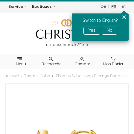
DE
|
FR
|
EN
Service
Boutiques
Switch to English?
Yes
No
Menu
Recherche
Accueil
Thomas Sabo
Thomas Sabo Hoop Earrings Boucles d'orei