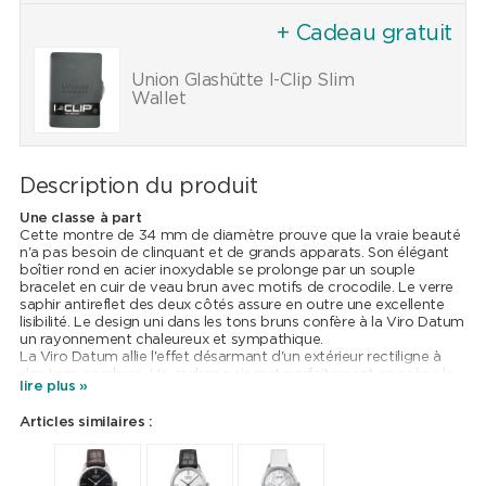
+ Cadeau gratuit
Union Glashütte I-Clip Slim
Wallet
Description du produit
Une classe à part
Cette montre de 34 mm de diamètre prouve que la vraie beauté
n'a pas besoin de clinquant et de grands apparats. Son élégant
boîtier rond en acier inoxydable se prolonge par un souple
bracelet en cuir de veau brun avec motifs de crocodile. Le verre
saphir antireflet des deux côtés assure en outre une excellente
lisibilité. Le design uni dans les tons bruns confère à la Viro Datum
un rayonnement chaleureux et sympathique.
La Viro Datum allie l'effet désarmant d'un extérieur rectiligne à
des tons sombres. Un cadran noir met parfaitement en scène le
lire plus »
mince index en bâtons. De longues aiguilles nickelées avec Super-
LumiNova® indiquent les heures, les minutes et les secondes de
Articles similaires :
manière très élégante, à toute heure du jour et de la nuit. La date
à 6 heures assure l'équilibre de l'ensemble. Le garde-temps est
étanche à l'eau jusqu'à une pression de 5 bars.
Toutes les montres Union Glashütte sont affinées, assemblées et