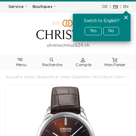
DE
|
FR
|
EN
Service
Boutiques
Switch to English?
Yes
No
Menu
Recherche
Accueil
Union Glashütte
Union Glashütte Viro Datum 34mm Auto