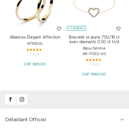
+ CADEAU
Alliances Elegant Affection
Bracelet or jaune 750/18 ct
P
avec diamants 0.50 ct H/si
RTR1001
Bijou femme
AR-71532-GG
7 AVIS
CHF 995.00
2 AVIS
CHF 1'660.00
Détaillant Officiel