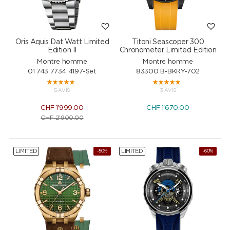
Oris Aquis Dat Watt Limited
Titoni Seascoper 300
Edition II
Chronometer Limited Edition
Montre homme
Montre homme
01 743 7734 4197-Set
83300 B-BKRY-702
5 AVIS
3 AVIS
CHF
1'999.00
CHF
1'670.00
CHF
2'900.00
LIMITED
LIMITED
-50%
-60%