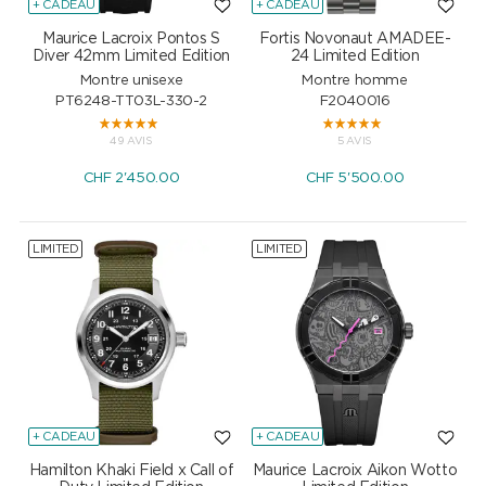
+ CADEAU
+ CADEAU
Maurice Lacroix Pontos S
Fortis Novonaut AMADEE-
Diver 42mm Limited Edition
24 Limited Edition
Montre unisexe
Montre homme
PT6248-TT03L-330-2
F2040016
49 AVIS
5 AVIS
CHF
2'450.00
CHF
5'500.00
LIMITED
LIMITED
+ CADEAU
+ CADEAU
Hamilton Khaki Field x Call of
Maurice Lacroix Aikon Wotto