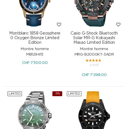
Montblanc 1858 Geosphere
Casio G-Shock Bluetooth
0 Oxygen Bronze Limited
Solar MR-G Kobayashi
Edition
Masao Limited Edition
Montre homme
Montre homme
MB129415
MRG-B2000KT-3ADR
CHF
7'300.00
3 AVIS
CHF
7'298.00
LIMITED
LIMITED
-31%