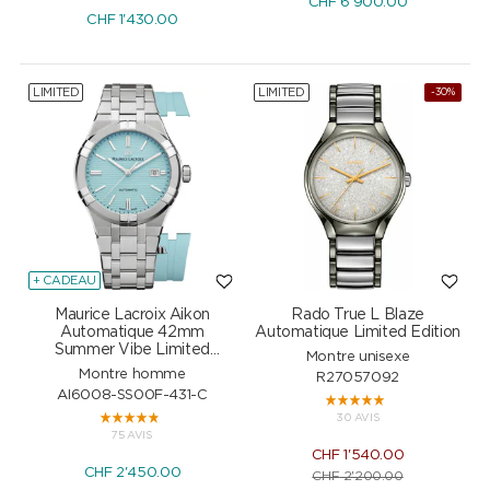
CHF
6'900.00
CHF
1'430.00
LIMITED
LIMITED
-30%
+ CADEAU
Maurice Lacroix Aikon
Rado True L Blaze
Automatique 42mm
Automatique Limited Edition
Summer Vibe Limited
Montre unisexe
Edition
Montre homme
R27057092
AI6008-SS00F-431-C
30 AVIS
75 AVIS
CHF
1'540.00
CHF
2'450.00
CHF
2'200.00