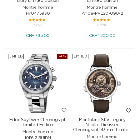
Duty Limited Edition
Limited Edition
Montre homme
Montre homme
H70475930
AI1108-PVL20-090-2
17 AVIS
8 AVIS
CHF
795.00
CHF
1'200.00
LIMITED
LIMITED
-40%
Edox SkyDiver Chronograph
Montblanc Star Legacy
Limited Edition
Nicolas Rieussec
Chronograph 43 mm Limited
Montre homme
Edition
Montre homme
10116 3 BUIDN