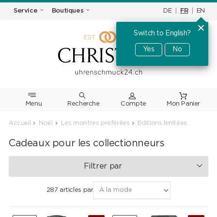
DE
|
FR
|
EN
Service
Boutiques
Switch to English?
Yes
No
Menu
Recherche
Accueil
Noël
Les montres préférées
Editions limitées
Cadeaux pour les collectionneurs
Filtrer par
287 articles par