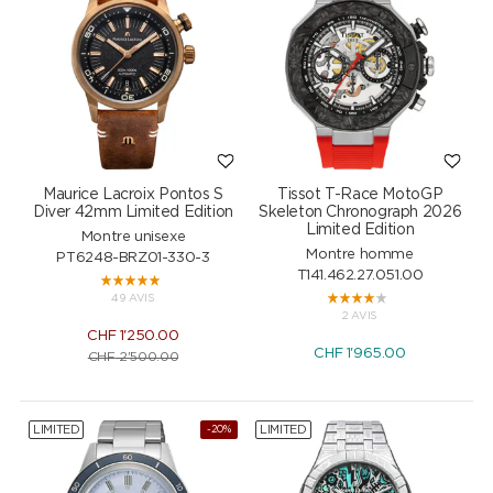
Maurice Lacroix Pontos S
Tissot T-Race MotoGP
Diver 42mm Limited Edition
Skeleton Chronograph 2026
Limited Edition
Montre unisexe
Montre homme
PT6248-BRZ01-330-3
T141.462.27.051.00
49 AVIS
2 AVIS
CHF
1'250.00
CHF
1'965.00
CHF
2'500.00
LIMITED
LIMITED
-20%