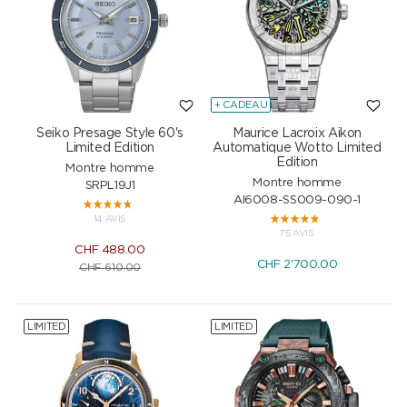
+ CADEAU
Seiko Presage Style 60's
Maurice Lacroix Aikon
Limited Edition
Automatique Wotto Limited
Edition
Montre homme
Montre homme
SRPL19J1
AI6008-SS009-090-1
14 AVIS
75 AVIS
CHF
488.00
CHF
2'700.00
CHF
610.00
LIMITED
LIMITED