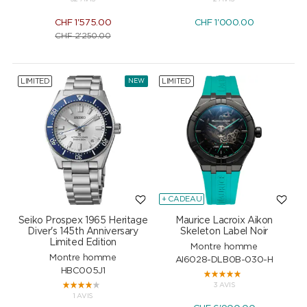
CHF
1'575.00
CHF
1'000.00
CHF
2'250.00
LIMITED
LIMITED
NEW
+ CADEAU
Seiko Prospex 1965 Heritage
Maurice Lacroix Aikon
Diver's 145th Anniversary
Skeleton Label Noir
Limited Edition
Montre homme
Montre homme
AI6028-DLB0B-030-H
HBC005J1
3 AVIS
1 AVIS