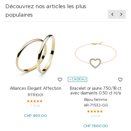
Découvrez nos articles les plus
populaires
+ CADEAU
Alliances Elegant Affection
Bracelet or jaune 750/18 ct
P
avec diamants 0.50 ct H/si
RTR1001
Bijou femme
AR-71532-GG
7 AVIS
CHF 995.00
2 AVIS
CHF 1'660.00