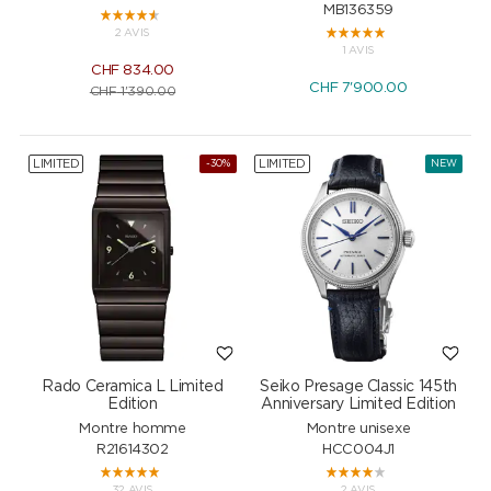
MB136359
2 AVIS
1 AVIS
CHF
834.00
CHF
7'900.00
CHF
1'390.00
LIMITED
LIMITED
-30%
NEW
Rado Ceramica L Limited
Seiko Presage Classic 145th
Edition
Anniversary Limited Edition
Montre homme
Montre unisexe
R21614302
HCC004J1
32 AVIS
2 AVIS