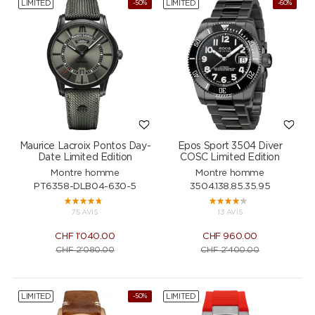
LIMITED
LIMITED
-50%
-60%
Maurice Lacroix Pontos Day-
Epos Sport 3504 Diver
Date Limited Edition
COSC Limited Edition
Montre homme
Montre homme
PT6358-DLB04-630-5
3504.138.85.35.95
75 AVIS
13 AVIS
CHF
1'040.00
CHF
960.00
CHF
2'080.00
CHF
2'400.00
LIMITED
LIMITED
-50%