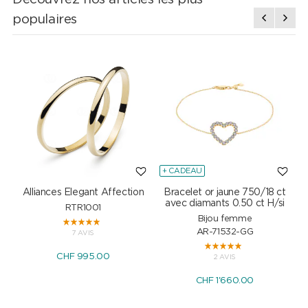
populaires
+ CADEAU
Alliances Elegant Affection
Bracelet or jaune 750/18 ct
P
avec diamants 0.50 ct H/si
RTR1001
Bijou femme
AR-71532-GG
7 AVIS
CHF 995.00
2 AVIS
CHF 1'660.00