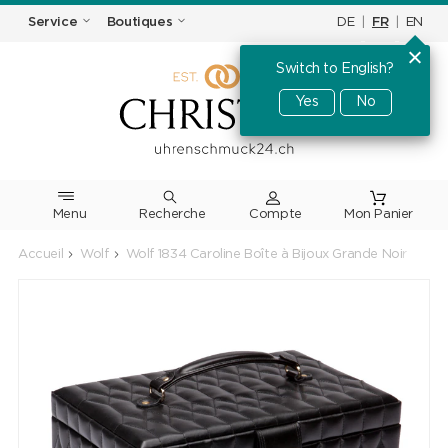
DE
|
FR
|
EN
Service
Boutiques
Switch to English?
Yes
No
Menu
Recherche
Accueil
Wolf
Wolf 1834 Caroline Boîte à Bijoux Grande Noir