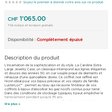
Soyez le premier à donner votre avis sur ce produit
1'065.00
CHF
TVA incluse et livraison gratuite
Disponibilité :
Complètement épuisé
Description du produit
L'incarnation de la sophistication et du style. La Caroline Extra
Large Jewelry Case, un classique intemporel aux lignes élégantes
et douces des années 50, en cuir souple piqué de diamants et
rehaussé d'une quincaillerie dorée. Ce coffret noir raffiné est
l'écrin idéal pour vos bijoux précieux et vos objets de famille.
LusterLoc™ : permet au tissu qui recouvre l'intérieur de vos
coffrets à bijoux d'absorber les gaz nocifs connus pour ternir.
Dans des conditions de stockage typiques, il peut empêcher le
ternissement pendant jusqu'à 35 ans.
L'agencement intérieur bien pensé offre 43 compartiments à
lire plus »
bijoux, 4 compartiments à montres, 4 rouleaux de bagues,
rouleau à bijoux (2 compartiments, 10 trous pour boucles