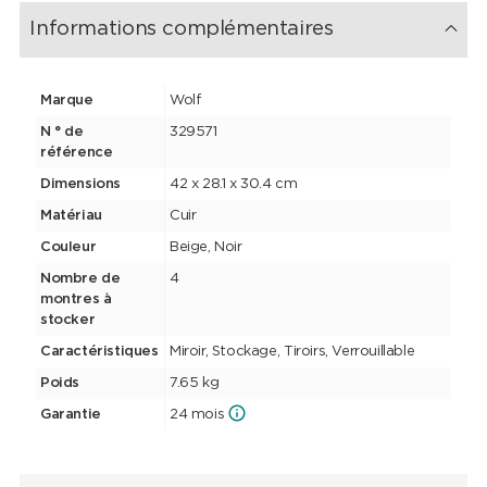
d'oreilles, 3 supports pour colliers et 1 bande pour bagues) et étui
de voyage (3 compartiments et 4 rouleaux de bagues) - idéal
Informations complémentaires
pour essayer et agencer.
Marque
Wolf
N ° de
329571
référence
Dimensions
42 x 28.1 x 30.4 cm
Matériau
Cuir
Couleur
Beige, Noir
Nombre de
4
montres à
stocker
Caractéristiques
Miroir, Stockage, Tiroirs, Verrouillable
Poids
7.65 kg
Garantie
24 mois