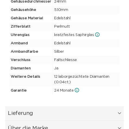
Gehäusedurchmesser
24mm
Gehäusehöhe
5.10mm
Gehäuse Material
Edelstahl
Zifferblatt
Perlmutt
Uhrenglas
kratzfestes Saphirglas
Armband
Edelstahl
Armbandfarbe
Silber
Verschluss
Faltschliesse
Diamanten
Ja
Weitere Details
12 laborgezüchtete Diamanten
(0.04ct.)
Garantie
24 Monate
Lieferung
Über die Marke