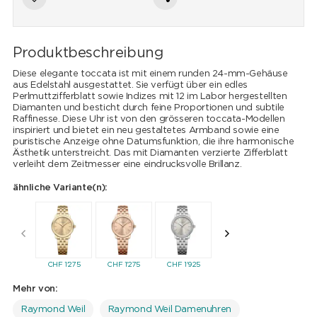
Produktbeschreibung
Diese elegante toccata ist mit einem runden 24-mm-Gehäuse
aus Edelstahl ausgestattet. Sie verfügt über ein edles
Perlmuttzifferblatt sowie Indizes mit 12 im Labor hergestellten
Diamanten und besticht durch feine Proportionen und subtile
Raffinesse. Diese Uhr ist von den grösseren toccata-Modellen
inspiriert und bietet ein neu gestaltetes Armband sowie eine
puristische Anzeige ohne Datumsfunktion, die ihre harmonische
Ästhetik unterstreicht. Das mit Diamanten verzierte Zifferblatt
verleiht dem Zeitmesser eine eindrucksvolle Brillanz.
ähnliche Variante(n):
CHF
1'275
CHF
1'275
CHF
1'925
CHF
1'925
CHF
1'99
Mehr von:
Raymond Weil
Raymond Weil Damenuhren