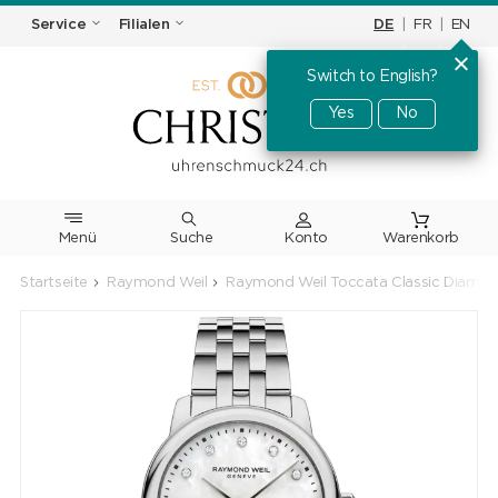
DE
|
FR
|
EN
Service
Filialen
Switch to English?
Yes
No
Menü
Suche
Warenkorb
Startseite
Raymond Weil
Raymond Weil Toccata Classic Diamo