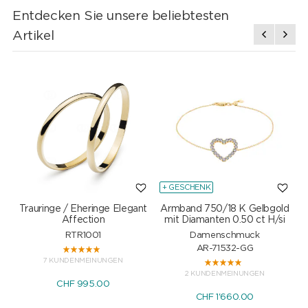
Entdecken Sie unsere beliebtesten
Artikel
+ GESCHENK
Trauringe / Eheringe Elegant
Armband 750/18 K Gelbgold
Affection
mit Diamanten 0.50 ct H/si
RTR1001
Damenschmuck
AR-71532-GG
7 KUNDENMEINUNGEN
2 KUNDENMEINUNGEN
CHF 995.00
CHF 1'660.00