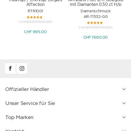
Trauringe / Eheringe Elegant
Armband 750/18 K Gelbgold
Affection
mit Diamanten 0.50 ct H/si
RTR1001
Damenschmuck
AR-71532-GG
7 KUNDENMEINUNGEN
2 KUNDENMEINUNGEN
CHF 995.00
CHF 1'660.00
Offizieller Händler
Unser Service für Sie
Top Marken