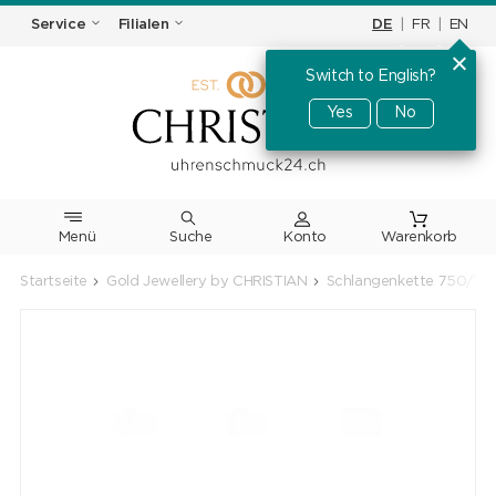
DE
|
FR
|
EN
Service
Filialen
Switch to English?
Yes
No
Menü
Suche
Warenkorb
Startseite
Gold Jewellery by CHRISTIAN
Schlangenkette 750/18