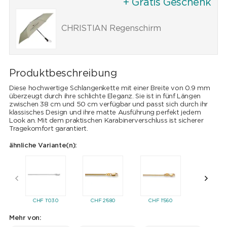
+ Gratis Geschenk
CHRISTIAN Regenschirm
Produktbeschreibung
Diese hochwertige Schlangenkette mit einer Breite von 0.9 mm
überzeugt durch ihre schlichte Eleganz. Sie ist in fünf Längen
zwischen 38 cm und 50 cm verfügbar und passt sich durch ihr
klassisches Design und ihre matte Ausführung perfekt jedem
Look an. Mit dem praktischen Karabinerverschluss ist sicherer
Tragekomfort garantiert.
ähnliche Variante(n):
CHF
1'030
CHF
2'680
CHF
1'560
CHF
2'6
Mehr von: