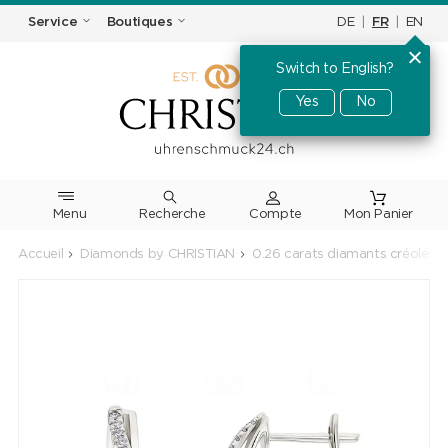
DE
|
FR
|
EN
Service
Boutiques
Switch to English?
Yes
No
Menu
Recherche
Accueil
Diamonds by CHRISTIAN
0.26 carats diamants créoles o