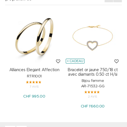
+ CADEAU
Alliances Elegant Affection
Bracelet or jaune 750/18 ct
P
avec diamants 0.50 ct H/si
RTR1001
Bijou femme
AR-71532-GG
7 AVIS
CHF 995.00
2 AVIS
CHF 1'660.00