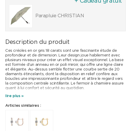
+ Cadeau gratuit
Parapluie CHRISTIAN
Description du produit
Ces créoles en or gris 18 carats sont une fascinante étude de
profondeur et de dimension. Leur design joue habilement avec
plusieurs niveaux pour créer un effet visuel exceptionnel. La base
est formée d’un anneau en or poli miroir, qui offre une ligne claire
et élégante. Au-dessus semble flotter une courbe sertie de 20
diamants étincelants, dont la disposition en relief confère aux
boucles une impressionnante profondeur et attire le regard vers
la composition centrale scintillante. Le fermoir à charnière assure
quant à lui confort et sécurité au quotidien.
lire plus »
Un bijou raffiné qui encadre le visage avec une élégance
tridimensionnelle subtile et intelligente.
Articles similaires :