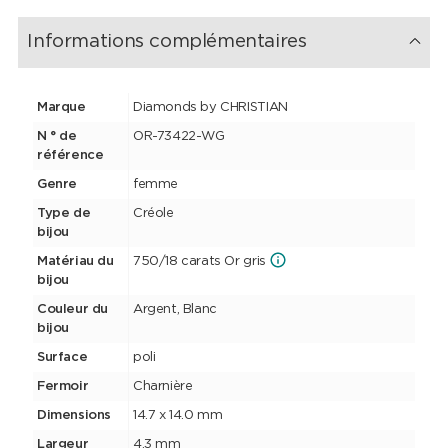
Informations complémentaires
Marque
Diamonds by CHRISTIAN
N ° de
OR-73422-WG
référence
Genre
femme
Type de
Créole
bijou
Matériau du
750/18 carats Or gris
bijou
Couleur du
Argent, Blanc
bijou
Surface
poli
Fermoir
Charnière
Dimensions
14.7 x 14.0 mm
Largeur
4.3 mm