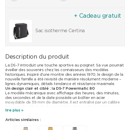
+ Cadeau gratuit
Sac isotherme Certina
Description du produit
La DS-7 introduit une touche sportive au poignet. Sa vue pourrait
éveiller des souvenirs chez les connaisseurs des modèles
historiques. Inspiré d’une montre des années 1970, le design de la
nouvelle famille a été revisité de manière résolument moderne –
lignes dynamiques, détails tendance et résistance maximale.
Un design clair et ciblé : la DS-7 Powermatic 80
Le modèle mécanique avec affichage des heures, des minutes,
des secondes et de la date possède un boîtier en acier
inoxydable de 39 mm de diamètre. Il est entraîné par un calibre
Powermatic-80 doté d’un spiral Nivachron antimagnétique qui
lire plus »
peut être admiré à travers un fond saphir. Côté cadran, la couleur
est de mise. Les aiguilles et les index imposants assurent une
Articles similaires :
parfaite lisibilité, et ce même dans l’obscurité grâce à un généreux
revêtement Super-LumiNova®. Le bracelet en acier inoxydable,