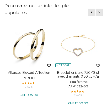
Découvrez nos articles les plus
populaires
+ CADEAU
Alliances Elegant Affection
Bracelet or jaune 750/18 ct
P
avec diamants 0.50 ct H/si
RTR1001
Bijou femme
AR-71532-GG
7 AVIS
CHF 995.00
2 AVIS
CHF 1'660.00