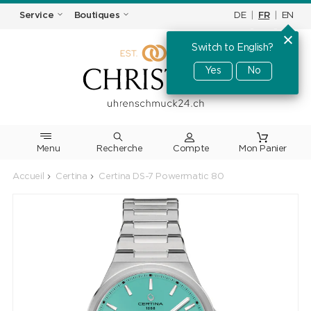
DE
|
FR
|
EN
Service
Boutiques
Switch to English?
Yes
No
Menu
Recherche
Accueil
Certina
Certina DS-7 Powermatic 80