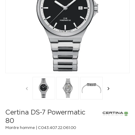
Certina DS-7 Powermatic
80
Montre homme |
C043.407.22.061.00