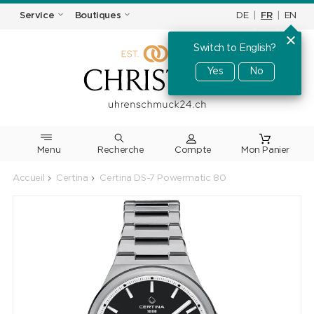
DE
|
FR
|
EN
Service
Boutiques
Switch to English?
Yes
No
Menu
Recherche
Accueil
Certina
Certina DS-7 Powermatic 80