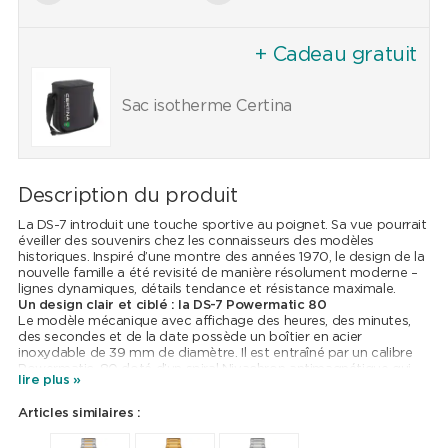
+ Cadeau gratuit
Sac isotherme Certina
Description du produit
La DS-7 introduit une touche sportive au poignet. Sa vue pourrait
éveiller des souvenirs chez les connaisseurs des modèles
historiques. Inspiré d’une montre des années 1970, le design de la
nouvelle famille a été revisité de manière résolument moderne –
lignes dynamiques, détails tendance et résistance maximale.
Un design clair et ciblé : la DS-7 Powermatic 80
Le modèle mécanique avec affichage des heures, des minutes,
des secondes et de la date possède un boîtier en acier
inoxydable de 39 mm de diamètre. Il est entraîné par un calibre
Powermatic-80 doté d’un spiral Nivachron antimagnétique qui
lire plus »
peut être admiré à travers un fond saphir. Côté cadran, la couleur
est de mise. Les aiguilles et les index imposants assurent une
Articles similaires :
parfaite lisibilité, et ce même dans l’obscurité grâce à un généreux
revêtement Super-LumiNova®. Le bracelet en acier inoxydable,