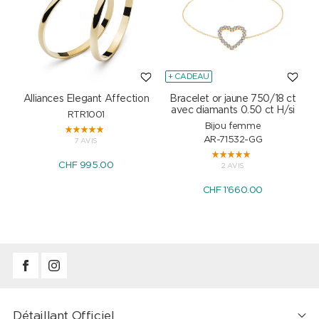
+ CADEAU
Alliances Elegant Affection
Bracelet or jaune 750/18 ct
P
avec diamants 0.50 ct H/si
RTR1001
Bijou femme
AR-71532-GG
7 AVIS
CHF 995.00
2 AVIS
CHF 1'660.00
Détaillant Officiel