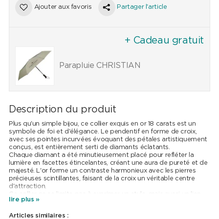
Ajouter aux favoris
Partager l'article
+ Cadeau gratuit
Parapluie CHRISTIAN
Description du produit
Plus qu'un simple bijou, ce collier exquis en or 18 carats est un
symbole de foi et d'élégance. Le pendentif en forme de croix,
avec ses pointes incurvées évoquant des pétales artistiquement
conçus, est entièrement serti de diamants éclatants.
Chaque diamant a été minutieusement placé pour refléter la
lumière en facettes étincelantes, créant une aura de pureté et de
majesté. L'or forme un contraste harmonieux avec les pierres
précieuses scintillantes, faisant de la croix un véritable centre
d'attraction.
Ce collier ne se limite pas à exprimer un style, mais aussi un lien
lire plus »
spirituel profond. Il marie l'artisanat et la beauté intemporelle
d'une manière qui permet à celle qui le porte de rayonner, tant à
Articles similaires :
l'extérieur qu'à l'intérieur.