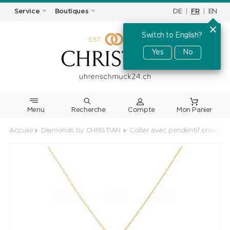
DE
|
FR
|
EN
Service
Boutiques
Switch to English?
Yes
No
Menu
Recherche
Accueil
Diamonds by CHRISTIAN
Collier avec pendentif croix or