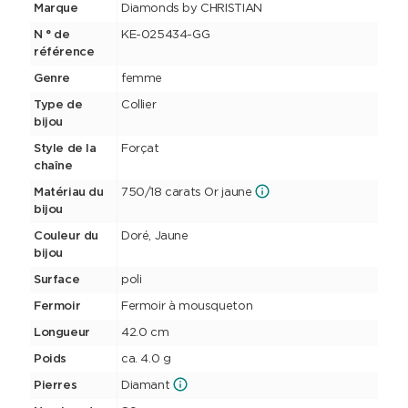
Marque
Diamonds by CHRISTIAN
N ° de
KE-025434-GG
référence
Genre
femme
Type de
Collier
bijou
Style de la
Forçat
chaîne
Matériau du
750/18 carats Or jaune
bijou
Couleur du
Doré, Jaune
bijou
Surface
poli
Fermoir
Fermoir à mousqueton
Longueur
42.0 cm
Poids
ca. 4.0 g
Pierres
Diamant