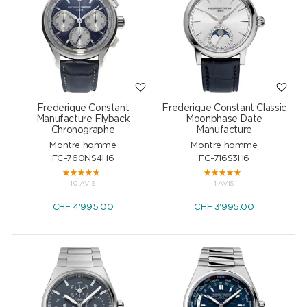
Frederique Constant
Frederique Constant Classic
Manufacture Flyback
Moonphase Date
Chronographe
Manufacture
Montre homme
Montre homme
FC-760NS4H6
FC-716S3H6
10 AVIS
1 AVIS
CHF
4'995.00
CHF
3'995.00