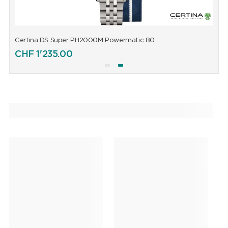
Certina DS Super PH2000M Powermatic 80
C
CHF
1'235.00