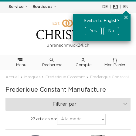
DE
|
FR
|
EN
Service
Boutiques
Switch to English?
Yes
No
Menu
Recherche
Accueil
Marques
Frederique Constant
Frederique Constant Ma
Frederique Constant Manufacture
Filtrer par
27 articles par