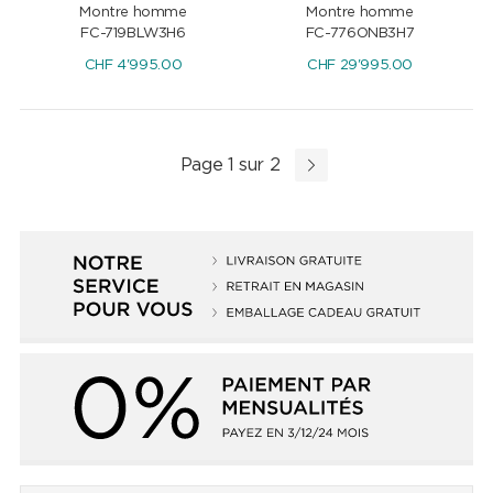
Montre homme
Montre homme
FC-719BLW3H6
FC-776ONB3H7
CHF
4'995.00
CHF
29'995.00
Page 1 sur 2