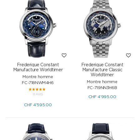
Frederique Constant
Frederique Constant
Manufacture Worldtimer
Manufacture Classic
Worldtimer
Montre homme
Montre homme
FC-718NWM4H6
FC-719NN3H6B
11 AVIS
CHF
4'995.00
CHF
4'595.00