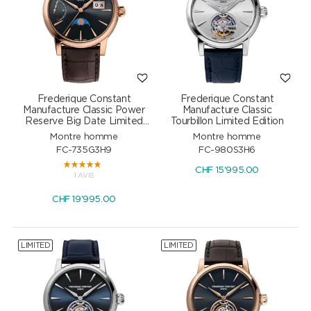
Frederique Constant
Frederique Constant
Manufacture Classic Power
Manufacture Classic
Reserve Big Date Limited
Tourbillon Limited Edition
Edition
Montre homme
Montre homme
FC-735G3H9
FC-980S3H6
CHF
15'995.00
1 AVIS
CHF
19'995.00
LIMITED
LIMITED