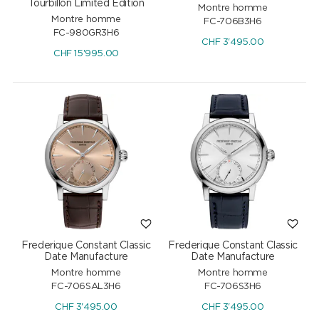
Tourbillon Limited Edition
Montre homme
Montre homme
FC-706B3H6
FC-980GR3H6
CHF
3'495.00
CHF
15'995.00
Frederique Constant Classic
Frederique Constant Classic
Date Manufacture
Date Manufacture
Montre homme
Montre homme
FC-706SAL3H6
FC-706S3H6
CHF
3'495.00
CHF
3'495.00